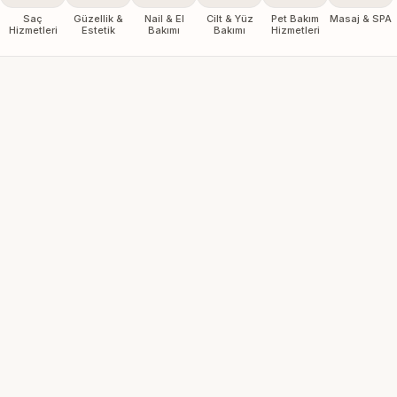
Saç
Güzellik &
Nail & El
Cilt & Yüz
Pet Bakım
Masaj & SPA
Hizmetleri
Estetik
Bakımı
Bakımı
Hizmetleri