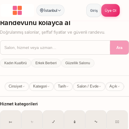
İstanbul
Giriş
Üye Ol
İstanbul
İl Değiştir
Randevunu kolayca al
Doğrulanmış salonlar, şeffaf fiyatlar ve güvenli randevu.
Ara
Kadın Kuaförü
Erkek Berberi
Güzellik Salonu
Cinsiyet
Kategori
Tarih
Salon / Evde
Açık
Hizmet kategorileri
✂️
✨
💅
🧴
🐾
💆‍♀️