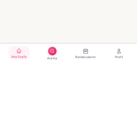
Ana Sayfa
Randevularım
Profil
Arama
Türkiye'nin güvenilir güzellik randevu platformu. Binlerce
salon, tek tıkla randevu.