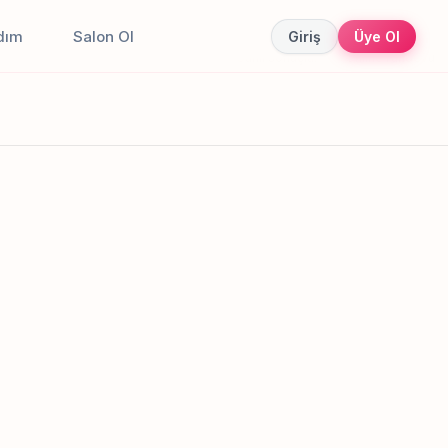
dım
Salon Ol
Giriş
Üye Ol
Canlı sonuçlar
Online randevu