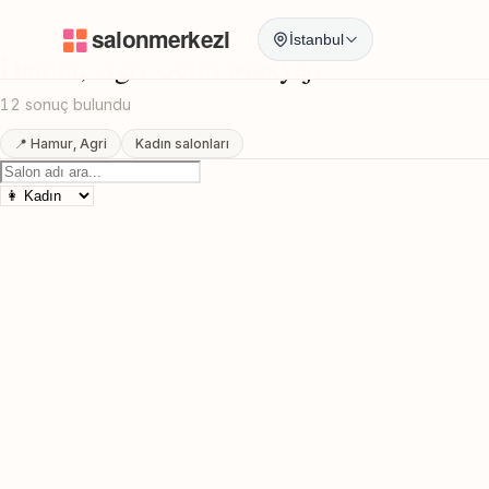
Anasayfa
/
Agri
/
Hamur
/
Gelin Makyajı
İstanbul
Hamur, Agri Gelin Makyajı
12 sonuç bulundu
📍 Hamur, Agri
Kadın salonları