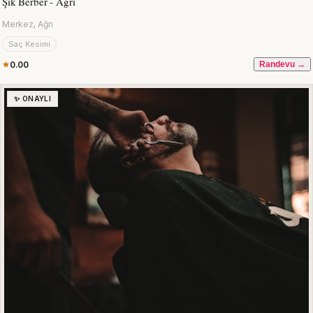
Şık Berber - Ağrı
Merkez, Ağrı
Saç Kesimi
0.00
Randevu →
✨ ONAYLI