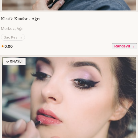
Klasik Kuaför - Ağrı
Merkez, Ağrı
Saç Kesimi
0.00
Randevu →
✨ ONAYLI