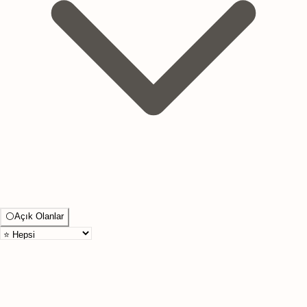
⚪
Açık Olanlar