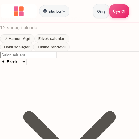
Anasayfa
/
Agri
/
Hamur
/
Gece Acik Berber
İstanbul
Giriş
Üye Ol
Hamur, Agri Gece Acik Berber
12 sonuç bulundu
📍 Hamur, Agri
Erkek salonları
Canlı sonuçlar
Online randevu