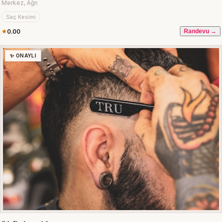
Merkez, Ağrı
Saç Kesimi
0.00
Randevu →
✨ ONAYLI