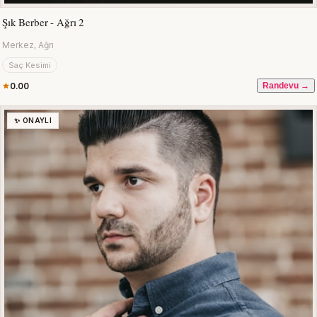
Şık Berber - Ağrı 2
Merkez, Ağrı
Saç Kesimi
0.00
Randevu →
✨ ONAYLI