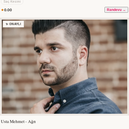
Saç Kesimi
0.00
Randevu →
✨ ONAYLI
Usta Mehmet - Ağrı