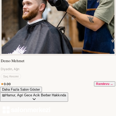
Demo Mehmet
Diyadin, Ağrı
Saç Kesimi
0.00
Randevu →
Daha Fazla Salon Göster
📖
Hamur, Agri Gece Acik Berber Hakkında