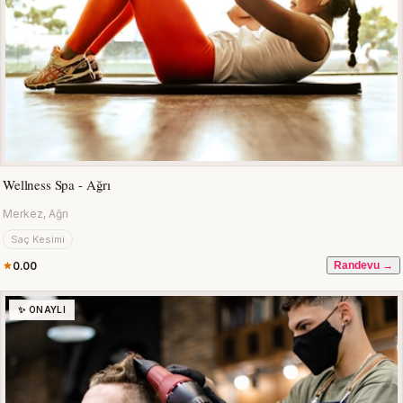
Wellness Spa - Ağrı
Merkez, Ağrı
Saç Kesimi
0.00
Randevu →
✨ ONAYLI