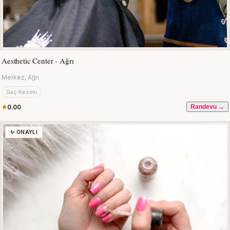
Aesthetic Center - Ağrı
Merkez, Ağrı
Saç Kesimi
0.00
Randevu →
✨ ONAYLI