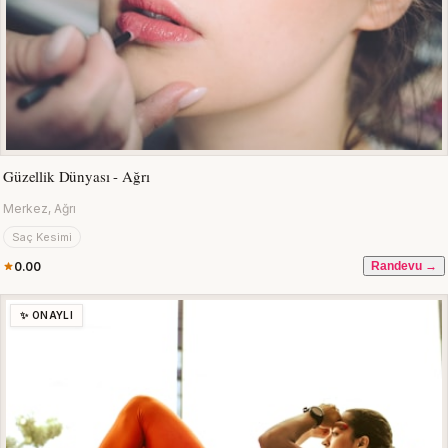
Güzellik Dünyası - Ağrı
Merkez, Ağrı
Saç Kesimi
0.00
Randevu →
✨ ONAYLI