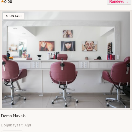
0.00
Randevu →
✨ ONAYLI
Demo Havale
Doğubayazıt, Ağrı