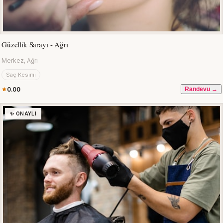
Güzellik Sarayı - Ağrı
Merkez, Ağrı
Saç Kesimi
0.00
Randevu →
✨ ONAYLI