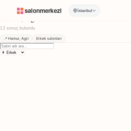
Anasayfa
/
Agri
/
Hamur
/
Fade Kesim
İstanbul
Hamur, Agri Fade Kesim
12 sonuç bulundu
📍 Hamur, Agri
Erkek salonları