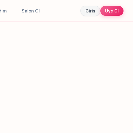
dım
Salon Ol
Giriş
Üye Ol
Canlı sonuçlar
Online randevu