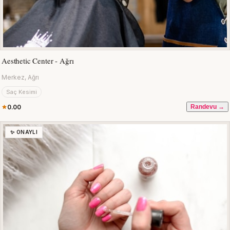
Aesthetic Center - Ağrı
Merkez, Ağrı
Saç Kesimi
0.00
Randevu →
✨ ONAYLI