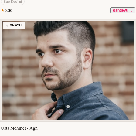
Saç Kesimi
0.00
Randevu →
✨ ONAYLI
Usta Mehmet - Ağrı