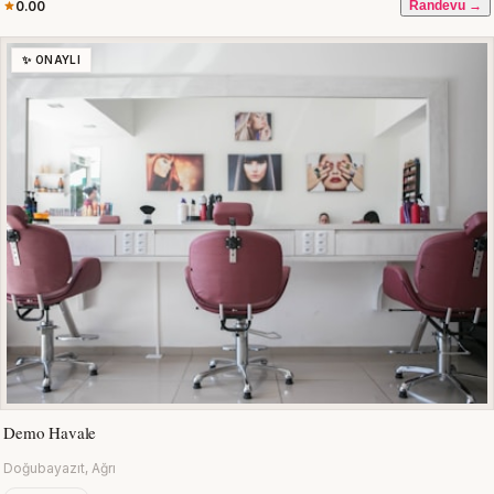
0.00
Randevu →
✨ ONAYLI
Demo Havale
Doğubayazıt, Ağrı