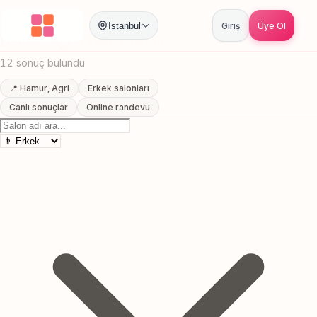
Anasayfa
/
Agri
/
Hamur
/
Erkek Kuaförü
İstanbul
Giriş
Üye Ol
Hamur, Agri Erkek Kuaförü
12 sonuç bulundu
📍 Hamur, Agri
Erkek salonları
Canlı sonuçlar
Online randevu