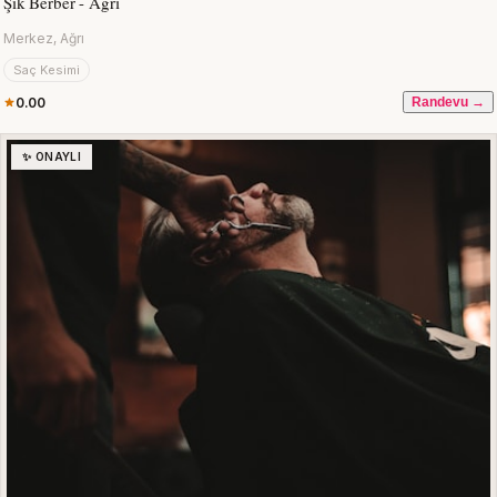
Şık Berber - Ağrı
Merkez, Ağrı
Saç Kesimi
0.00
Randevu →
✨ ONAYLI