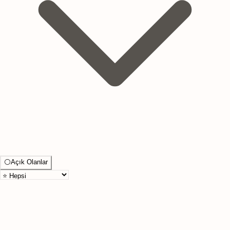
⚪
Açık Olanlar