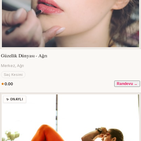
Güzellik Dünyası - Ağrı
Merkez, Ağrı
Saç Kesimi
0.00
Randevu →
✨ ONAYLI