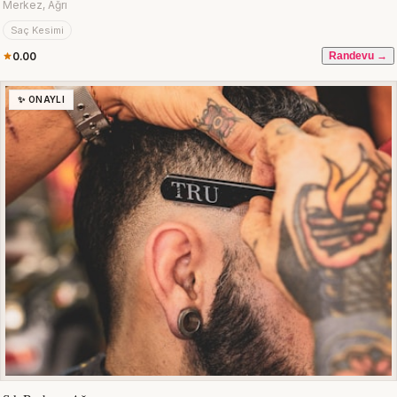
Merkez, Ağrı
Saç Kesimi
0.00
Randevu →
✨ ONAYLI