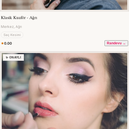
Klasik Kuaför - Ağrı
Merkez, Ağrı
Saç Kesimi
0.00
Randevu →
✨ ONAYLI