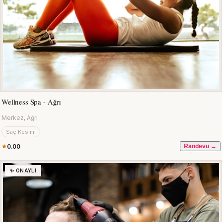
Wellness Spa - Ağrı
Merkez, Ağrı
Saç Kesimi
0.00
Randevu →
✨ ONAYLI