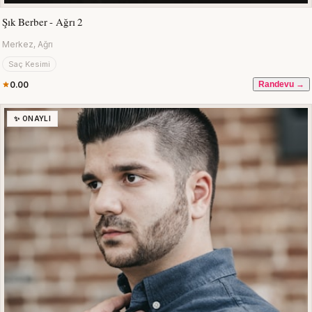
Şık Berber - Ağrı 2
Merkez, Ağrı
Saç Kesimi
0.00
Randevu →
✨ ONAYLI