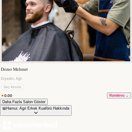
Demo Mehmet
Diyadin, Ağrı
Saç Kesimi
0.00
Randevu →
Daha Fazla Salon Göster
📖
Hamur, Agri Erkek Kuaförü Hakkında