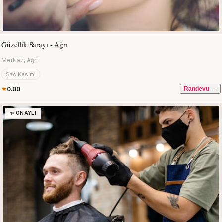
Güzellik Sarayı - Ağrı
Merkez, Ağrı
Saç Kesimi
0.00
Randevu →
✨ ONAYLI