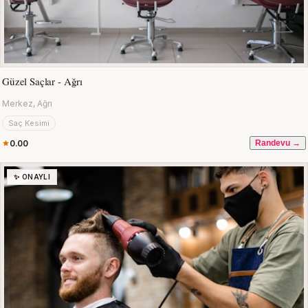
Güzel Saçlar - Ağrı
Merkez, Ağrı
Saç Kesimi
0.00
Randevu →
✨ ONAYLI