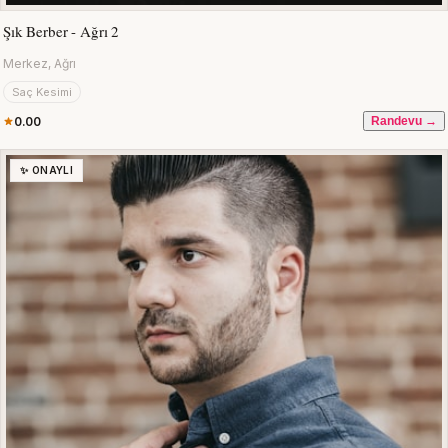
Şık Berber - Ağrı 2
Merkez, Ağrı
Saç Kesimi
0.00
Randevu →
✨ ONAYLI