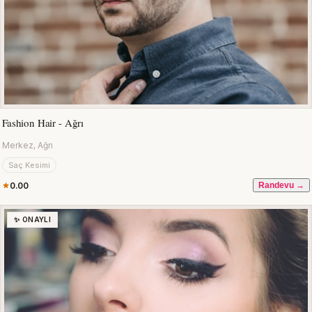
Fashion Hair - Ağrı
Merkez, Ağrı
Saç Kesimi
0.00
Randevu →
✨ ONAYLI