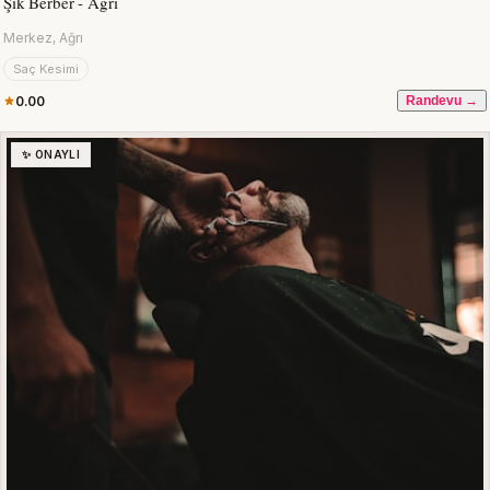
Şık Berber - Ağrı
Merkez, Ağrı
Saç Kesimi
0.00
Randevu →
✨ ONAYLI