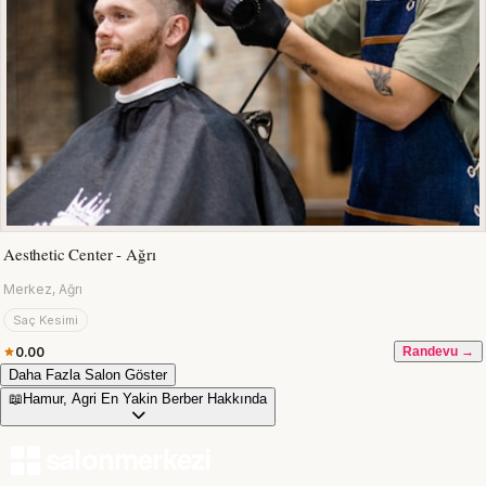
Aesthetic Center - Ağrı
Merkez, Ağrı
Saç Kesimi
0.00
Randevu →
Daha Fazla Salon Göster
📖
Hamur, Agri En Yakin Berber Hakkında