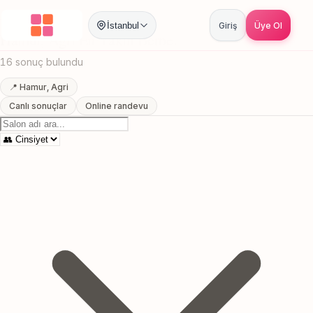
Anasayfa
/
Agri
/
Hamur
/
En Yakin Berber
İstanbul
Giriş
Üye Ol
Hamur, Agri En Yakin Berber
16 sonuç bulundu
📍 Hamur, Agri
Canlı sonuçlar
Online randevu