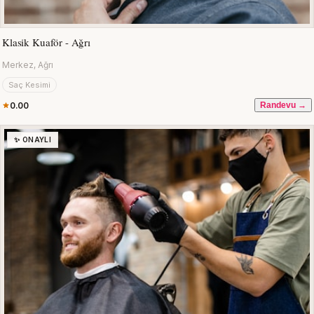
Klasik Kuaför - Ağrı
Merkez, Ağrı
Saç Kesimi
0.00
Randevu →
✨ ONAYLI