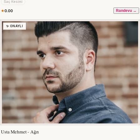
Saç Kesimi
0.00
Randevu →
✨ ONAYLI
Usta Mehmet - Ağrı