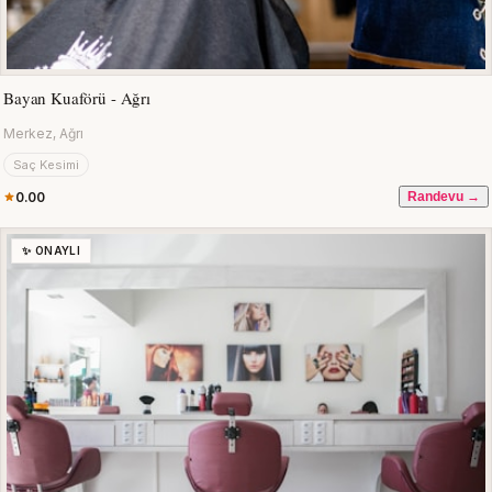
Bayan Kuaförü - Ağrı
Merkez, Ağrı
Saç Kesimi
0.00
Randevu →
✨ ONAYLI