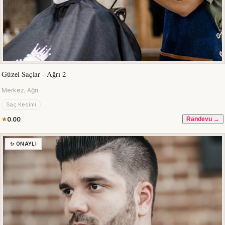
Güzel Saçlar - Ağrı 2
Merkez, Ağrı
Saç Kesimi
0.00
Randevu →
✨ ONAYLI