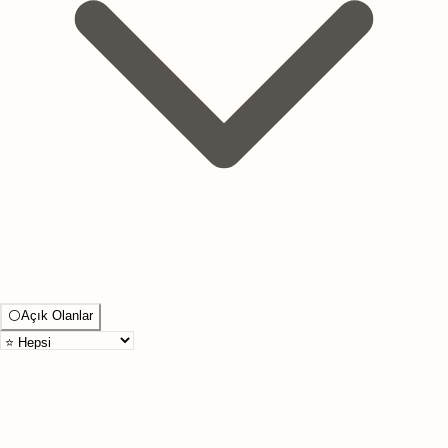
⚪
Açık Olanlar