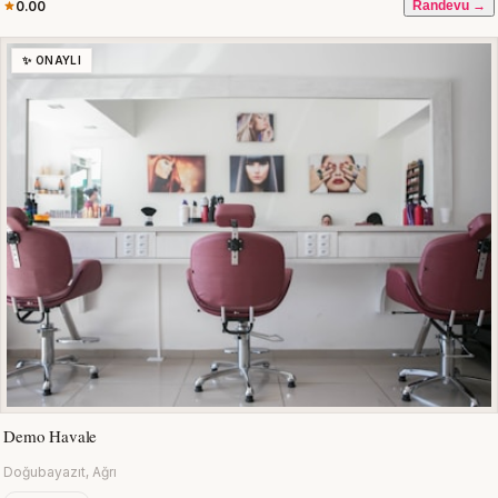
0.00
Randevu →
✨ ONAYLI
Demo Havale
Doğubayazıt, Ağrı