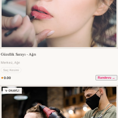
Güzellik Sarayı - Ağrı
Merkez, Ağrı
Saç Kesimi
0.00
Randevu →
✨ ONAYLI