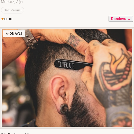
Merkez, Ağrı
Saç Kesimi
0.00
Randevu →
✨ ONAYLI