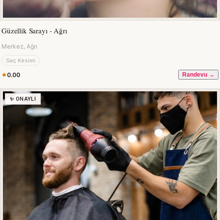
Güzellik Sarayı - Ağrı
Merkez, Ağrı
Saç Kesimi
0.00
Randevu →
✨ ONAYLI