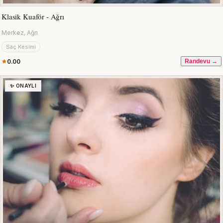
Klasik Kuaför - Ağrı
Merkez, Ağrı
Saç Kesimi
0.00
Randevu →
✨ ONAYLI