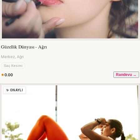
Güzellik Dünyası - Ağrı
Merkez, Ağrı
Saç Kesimi
0.00
Randevu →
✨ ONAYLI