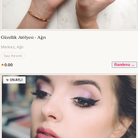
Güzellik Atölyesi - Ağrı
Merkez, Ağrı
Saç Kesimi
0.00
Randevu →
✨ ONAYLI