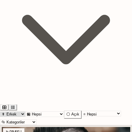
⚪ Açık
✨ ONAYLI