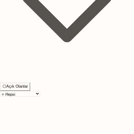
⚪
Açık Olanlar