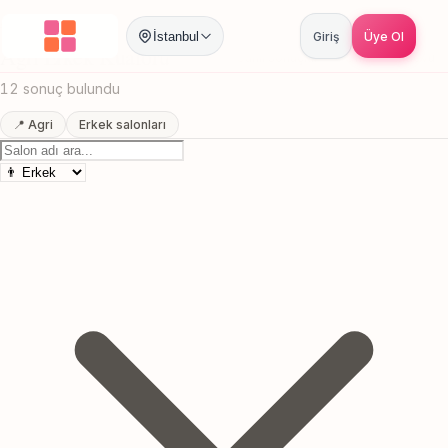
Anasayfa
/
Agri
/
Erkek Kuaförü
İstanbul
Giriş
Üye Ol
Agri Erkek Kuaförü
Canlı sonuçlar
Online randevu
12 sonuç bulundu
📍 Agri
Erkek salonları