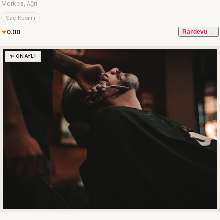
Merkez, Ağrı
Saç Kesimi
0.00
Randevu →
✨ ONAYLI