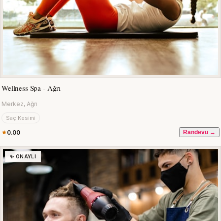
Wellness Spa - Ağrı
Merkez, Ağrı
Saç Kesimi
0.00
Randevu →
✨ ONAYLI