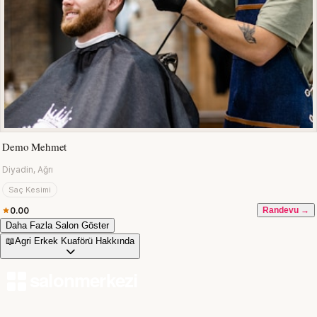
Demo Mehmet
Diyadin, Ağrı
Saç Kesimi
0.00
Randevu →
Daha Fazla Salon Göster
📖
Agri Erkek Kuaförü Hakkında