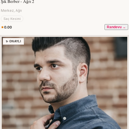
Şık Berber - Ağrı 2
Merkez, Ağrı
Saç Kesimi
0.00
Randevu →
✨ ONAYLI