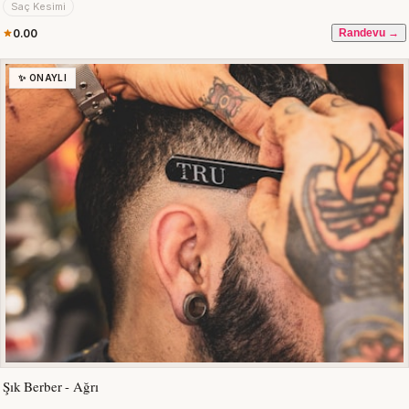
Saç Kesimi
0.00
Randevu →
✨ ONAYLI
Şık Berber - Ağrı