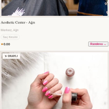
Aesthetic Center - Ağrı
Merkez, Ağrı
Saç Kesimi
0.00
Randevu →
✨ ONAYLI