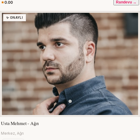
0.00
Randevu →
✨ ONAYLI
Usta Mehmet - Ağrı
Merkez, Ağrı