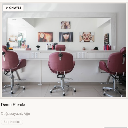
✨ ONAYLI
Demo Havale
Doğubayazıt, Ağrı
Saç Kesimi