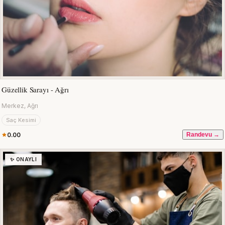
Güzellik Sarayı - Ağrı
Merkez, Ağrı
Saç Kesimi
0.00
Randevu →
✨ ONAYLI