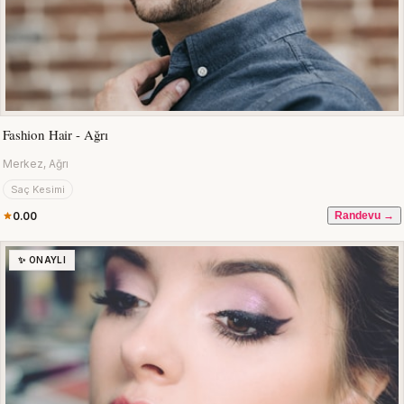
Fashion Hair - Ağrı
Merkez, Ağrı
Saç Kesimi
0.00
Randevu →
✨ ONAYLI