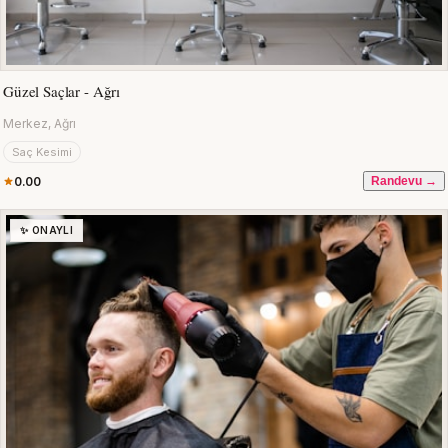
Güzel Saçlar - Ağrı
Merkez, Ağrı
Saç Kesimi
0.00
Randevu →
✨ ONAYLI