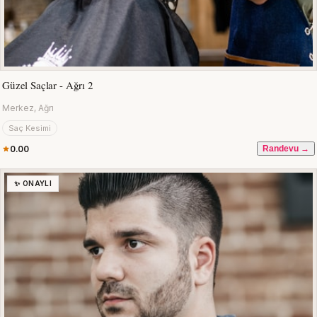
Güzel Saçlar - Ağrı 2
Merkez, Ağrı
Saç Kesimi
0.00
Randevu →
✨ ONAYLI