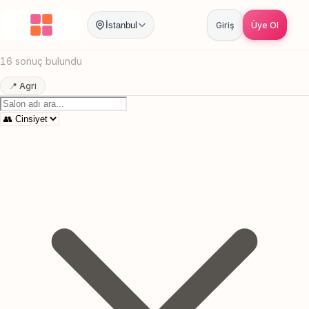
Anasayfa
/
Agri
/
En Yakin Kuafor
İstanbul
Giriş
Üye Ol
Agri En Yakin Kuafor
Canlı sonuçlar
Online randevu
16 sonuç bulundu
📍 Agri