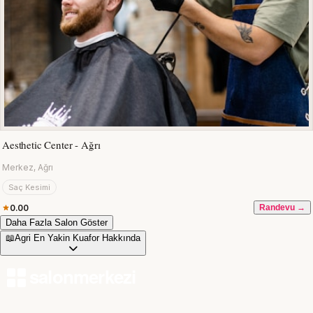
Aesthetic Center - Ağrı
Merkez, Ağrı
Saç Kesimi
0.00
Randevu →
Daha Fazla Salon Göster
📖
Agri En Yakin Kuafor Hakkında