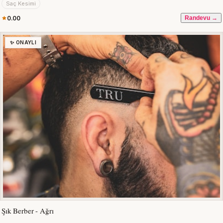
Saç Kesimi
0.00
Randevu →
✨ ONAYLI
Şık Berber - Ağrı