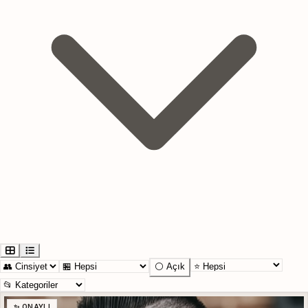
⚪ Açık
✨ ONAYLI