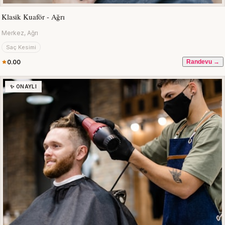
Klasik Kuaför - Ağrı
Merkez, Ağrı
Saç Kesimi
0.00
Randevu →
✨ ONAYLI