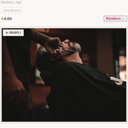
Merkez, Ağrı
Saç Kesimi
0.00
Randevu →
✨ ONAYLI