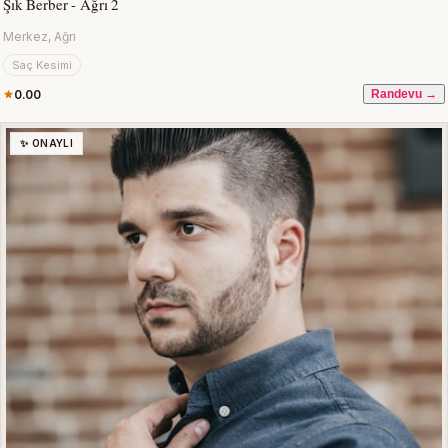
Şık Berber - Ağrı 2
Merkez, Ağrı
Saç Kesimi
0.00
Randevu →
✨ ONAYLI