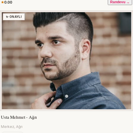
0.00
Randevu →
✨ ONAYLI
Usta Mehmet - Ağrı
Merkez, Ağrı