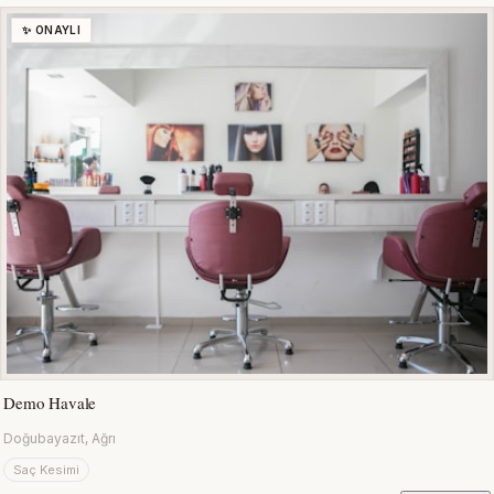
✨ ONAYLI
Demo Havale
Doğubayazıt, Ağrı
Saç Kesimi