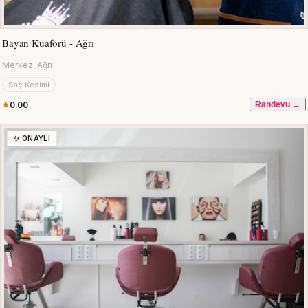
Bayan Kuaförü - Ağrı
Merkez, Ağrı
Saç Kesimi
0.00
Randevu →
✨ ONAYLI