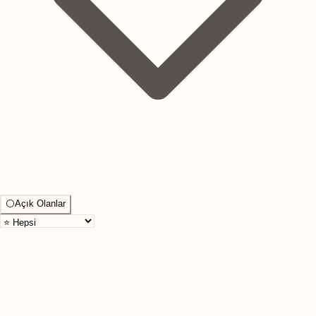
⚪
Açık Olanlar