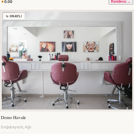
0.00
Randevu →
✨ ONAYLI
Demo Havale
Doğubayazıt, Ağrı