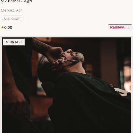
Şık Berber - Ağrı
Merkez, Ağrı
Saç Kesimi
0.00
Randevu →
✨ ONAYLI