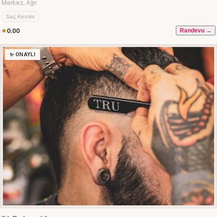
Merkez, Ağrı
Saç Kesimi
0.00
Randevu →
✨ ONAYLI