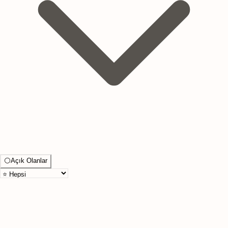
⚪
Açık Olanlar