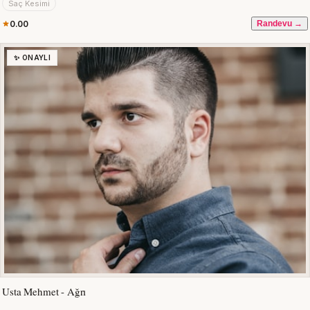
Saç Kesimi
0.00
Randevu →
✨ ONAYLI
Usta Mehmet - Ağrı