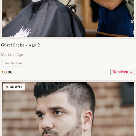
Güzel Saçlar - Ağrı 2
Merkez, Ağrı
Saç Kesimi
0.00
Randevu →
✨ ONAYLI