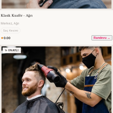
Klasik Kuaför - Ağrı
Merkez, Ağrı
Saç Kesimi
0.00
Randevu →
✨ ONAYLI