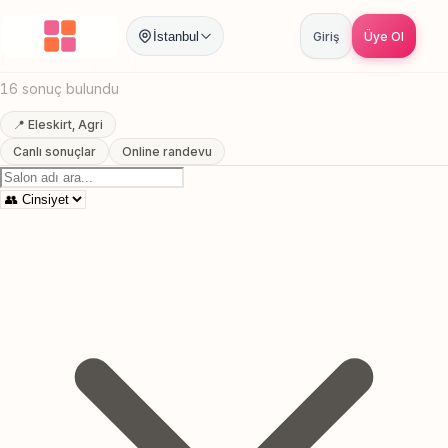
Anasayfa
/
Agri
/
Eleskirt
/
Spa Merkezi
İstanbul
Giriş
Üye Ol
Eleskirt, Agri Spa Merkezi
16 sonuç bulundu
📍 Eleskirt, Agri
Canlı sonuçlar
Online randevu