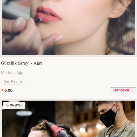
Güzellik Sarayı - Ağrı
Merkez, Ağrı
Saç Kesimi
0.00
Randevu →
✨ ONAYLI