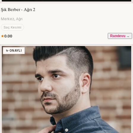
Şık Berber - Ağrı 2
Merkez, Ağrı
Saç Kesimi
0.00
Randevu →
✨ ONAYLI