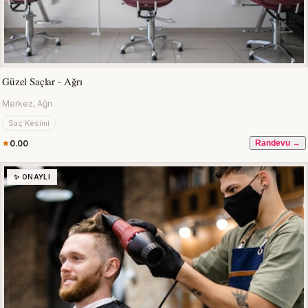
Güzel Saçlar - Ağrı
Merkez, Ağrı
Saç Kesimi
0.00
Randevu →
✨ ONAYLI