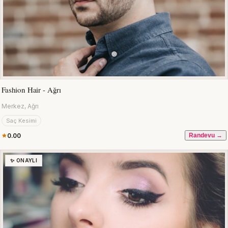
Fashion Hair - Ağrı
Merkez, Ağrı
Saç Kesimi
0.00
Randevu →
✨ ONAYLI