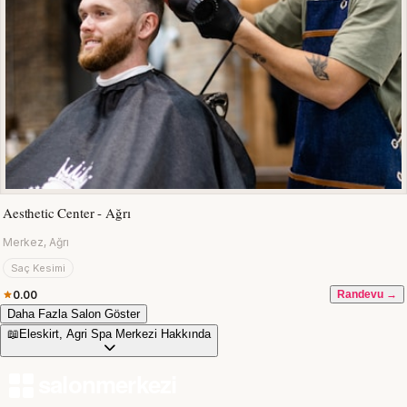
Aesthetic Center - Ağrı
Merkez, Ağrı
Saç Kesimi
0.00
Randevu →
Daha Fazla Salon Göster
📖
Eleskirt, Agri Spa Merkezi Hakkında