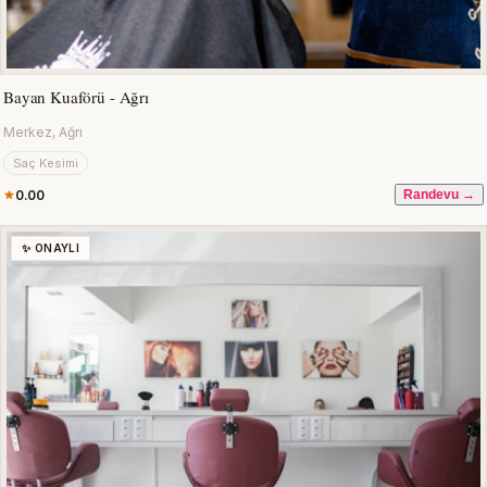
Bayan Kuaförü - Ağrı
Merkez, Ağrı
Saç Kesimi
0.00
Randevu →
✨ ONAYLI