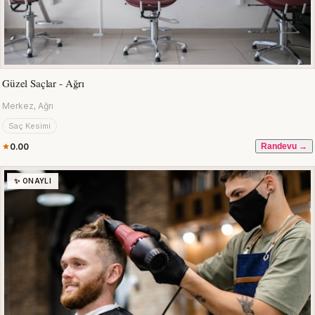
Güzel Saçlar - Ağrı
Merkez, Ağrı
Saç Kesimi
0.00
Randevu →
✨ ONAYLI