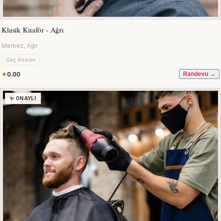
Klasik Kuaför - Ağrı
Merkez, Ağrı
Saç Kesimi
0.00
Randevu →
✨ ONAYLI