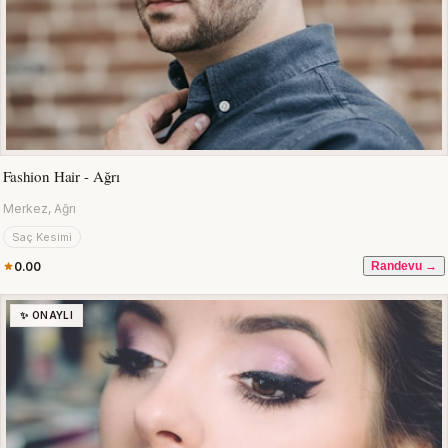
Fashion Hair - Ağrı
Merkez, Ağrı
Saç Kesimi
0.00
Randevu →
✨ ONAYLI