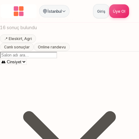
Anasayfa
/
Agri
/
Eleskirt
/
Kedi Kuaforu
İstanbul
Giriş
Üye Ol
Eleskirt, Agri Kedi Kuaforu
16 sonuç bulundu
📍 Eleskirt, Agri
Canlı sonuçlar
Online randevu