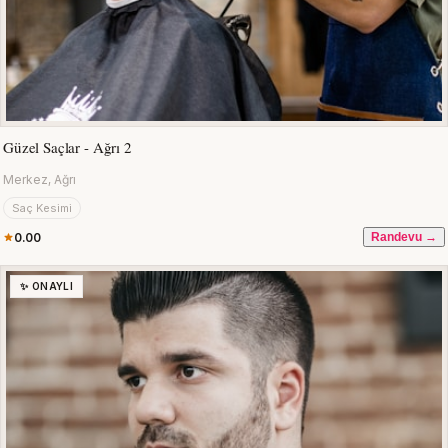
Güzel Saçlar - Ağrı 2
Merkez, Ağrı
Saç Kesimi
0.00
Randevu →
✨ ONAYLI