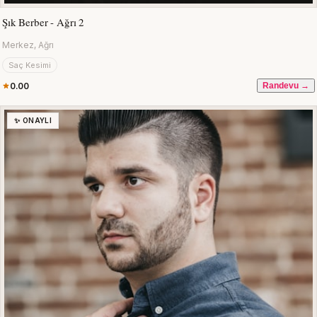
Şık Berber - Ağrı 2
Merkez, Ağrı
Saç Kesimi
0.00
Randevu →
✨ ONAYLI