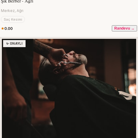
Şık Berber - Ağrı
Merkez, Ağrı
Saç Kesimi
0.00
Randevu →
✨ ONAYLI