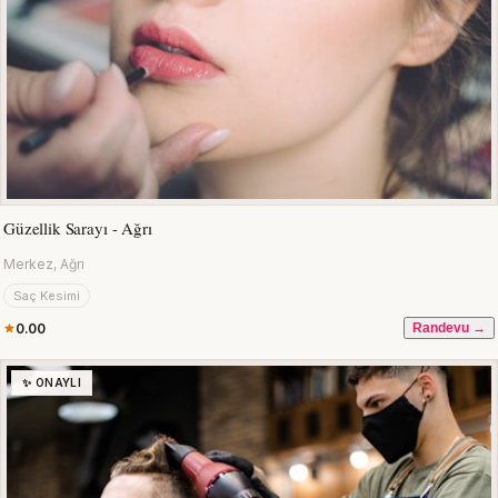
Güzellik Sarayı - Ağrı
Merkez, Ağrı
Saç Kesimi
0.00
Randevu →
✨ ONAYLI