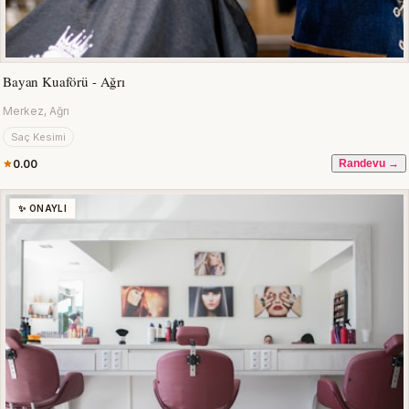
Bayan Kuaförü - Ağrı
Merkez, Ağrı
Saç Kesimi
0.00
Randevu →
✨ ONAYLI