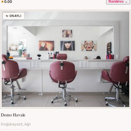
0.00
Randevu →
✨ ONAYLI
Demo Havale
Doğubayazıt, Ağrı