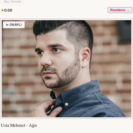
Saç Kesimi
0.00
Randevu →
✨ ONAYLI
Usta Mehmet - Ağrı