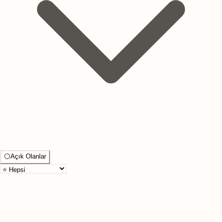
⚪
Açık Olanlar