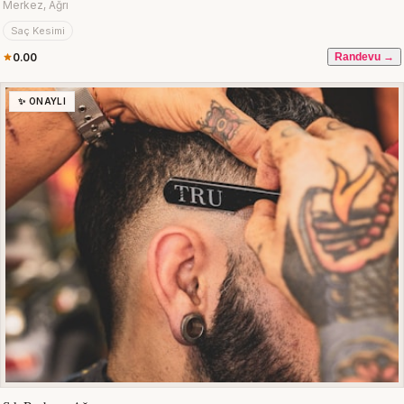
Merkez, Ağrı
Saç Kesimi
0.00
Randevu →
✨ ONAYLI