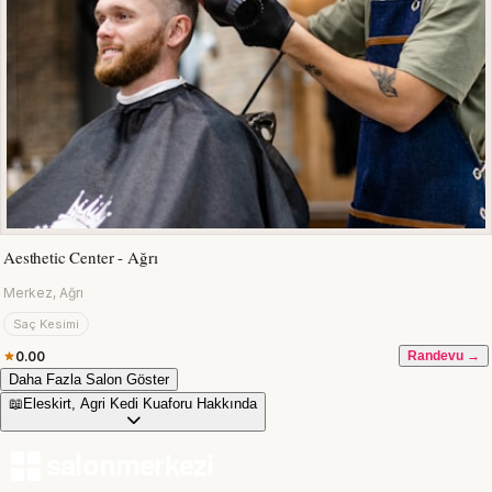
Aesthetic Center - Ağrı
Merkez, Ağrı
Saç Kesimi
0.00
Randevu →
Daha Fazla Salon Göster
📖
Eleskirt, Agri Kedi Kuaforu Hakkında