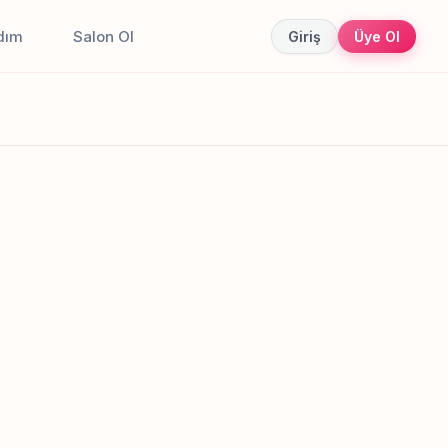
dım
Salon Ol
Giriş
Üye Ol
Canlı sonuçlar
Online randevu