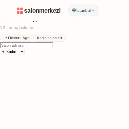
Anasayfa
/
Agri
/
Eleskirt
/
Kas Sekillendirme
İstanbul
Eleskirt, Agri Kas Sekillendirme
12 sonuç bulundu
📍 Eleskirt, Agri
Kadın salonları