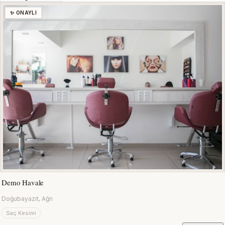
✨ ONAYLI
Demo Havale
Doğubayazıt, Ağrı
Saç Kesimi