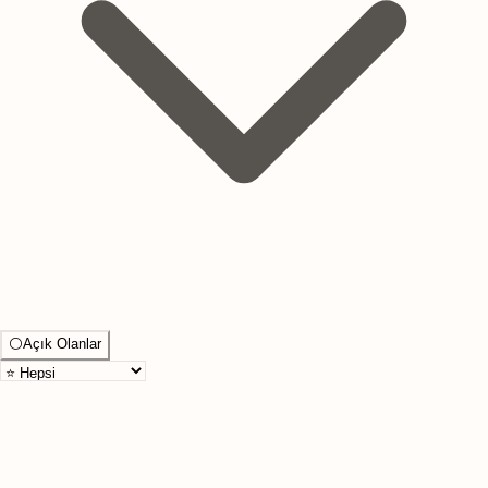
⚪
Açık Olanlar