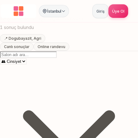
Anasayfa
/
Agri
/
Dogubayazit
/
Spa Merkezi
İstanbul
Giriş
Üye Ol
Dogubayazit, Agri Spa Merkezi
1 sonuç bulundu
📍 Dogubayazit, Agri
Canlı sonuçlar
Online randevu