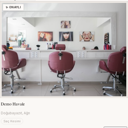
✨ ONAYLI
Demo Havale
Doğubayazıt, Ağrı
Saç Kesimi