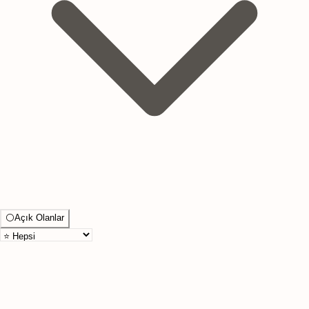
⚪
Açık Olanlar