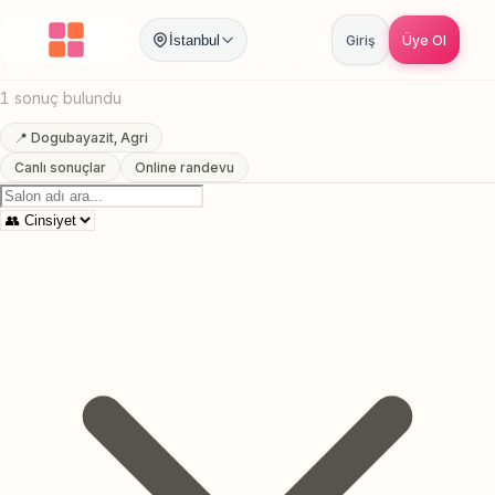
Anasayfa
/
Agri
/
Dogubayazit
/
Lazer Epilasyon
İstanbul
Giriş
Üye Ol
Dogubayazit, Agri Lazer Epilasyon
1 sonuç bulundu
📍 Dogubayazit, Agri
Canlı sonuçlar
Online randevu