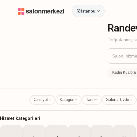
İstanbul
İstanbul
İl Değ
Randev
Doğrulanmış sa
Kadın Kuaförü
Cinsiyet
Kategori
Tarih
Salon / Evde
Hizmet kategorileri