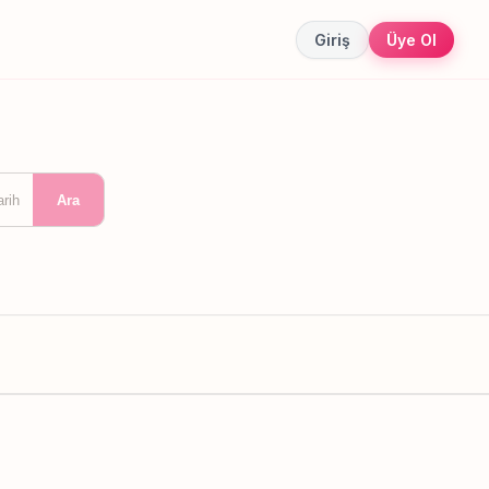
Giriş
Üye Ol
arih
Ara