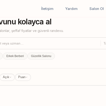
İletişim
Yardım
Salon Ol
iştir
unu kolayca al
lonlar, şeffaf fiyatlar ve güvenli randevu.
T
Erkek Berberi
Güzellik Salonu
Açık
Puan