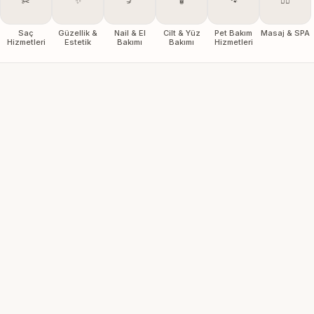
✂️
✨
💅
🧴
🐾
💆‍♀️
Saç
Güzellik &
Nail & El
Cilt & Yüz
Pet Bakım
Masaj & SPA
Hizmetleri
Estetik
Bakımı
Bakımı
Hizmetleri