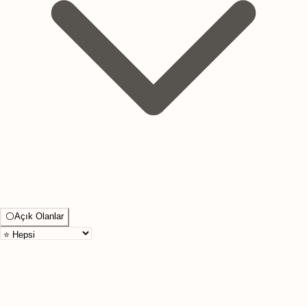
⚪
Açık Olanlar