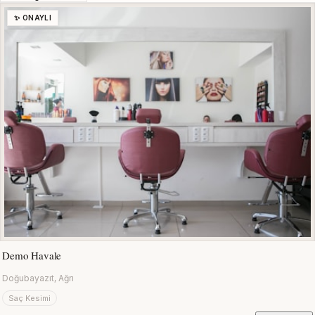
✨ ONAYLI
Demo Havale
Doğubayazıt, Ağrı
Saç Kesimi