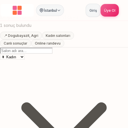
Anasayfa
/
Agri
/
Dogubayazit
/
Gelin Makyajı
İstanbul
Giriş
Üye Ol
Dogubayazit, Agri Gelin Makyajı
1 sonuç bulundu
📍 Dogubayazit, Agri
Kadın salonları
Canlı sonuçlar
Online randevu