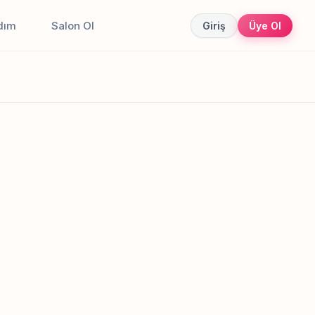
dım
Salon Ol
Giriş
Üye Ol
Canlı sonuçlar
Online randevu