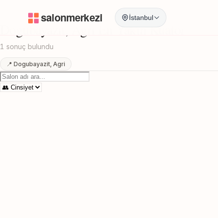
Anasayfa
/
Agri
/
Dogubayazit
/
En Yakin Kuafor
İstanbul
Dogubayazit, Agri En Yakin Kuafor
1 sonuç bulundu
📍 Dogubayazit, Agri