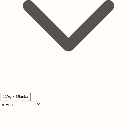
⚪
Açık Olanlar