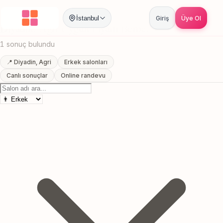
Anasayfa
/
Agri
/
Diyadin
/
Uygun Fiyatli Berber
İstanbul
Giriş
Üye Ol
Diyadin, Agri Uygun Fiyatli Berber
1 sonuç bulundu
📍 Diyadin, Agri
Erkek salonları
Canlı sonuçlar
Online randevu