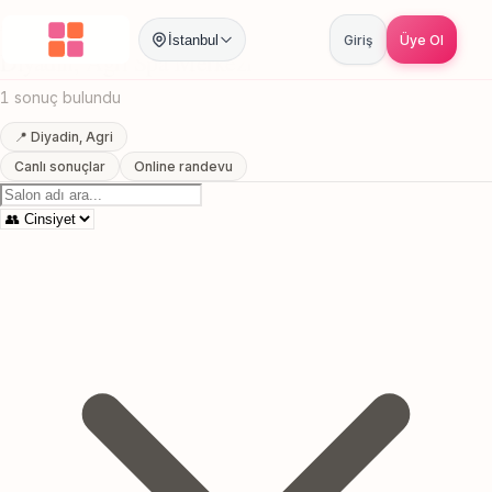
Anasayfa
/
Agri
/
Diyadin
/
Spa Merkezi
İstanbul
Giriş
Üye Ol
Diyadin, Agri Spa Merkezi
1 sonuç bulundu
📍 Diyadin, Agri
Canlı sonuçlar
Online randevu