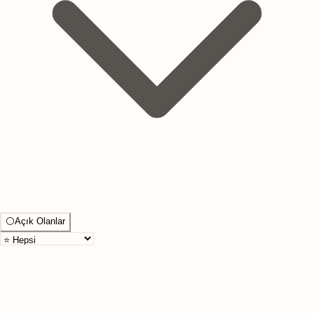
⚪
Açık Olanlar