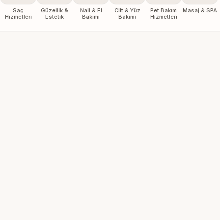
Saç
Güzellik &
Nail & El
Cilt & Yüz
Pet Bakım
Masaj & SPA
Hizmetleri
Estetik
Bakımı
Bakımı
Hizmetleri