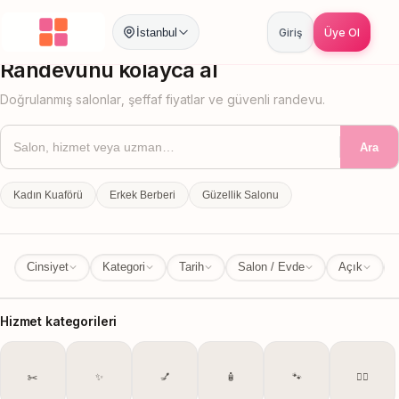
İstanbul
Giriş
Üye Ol
İstanbul
İl Değiştir
Randevunu kolayca al
Doğrulanmış salonlar, şeffaf fiyatlar ve güvenli randevu.
Ara
Kadın Kuaförü
Erkek Berberi
Güzellik Salonu
Cinsiyet
Kategori
Tarih
Salon / Evde
Açık
Hizmet kategorileri
✂️
✨
💅
🧴
🐾
💆‍♀️