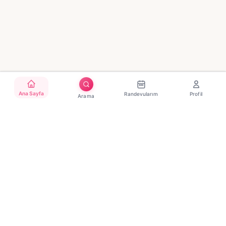
Ana Sayfa
Randevularım
Profil
Arama
Türkiye'nin güvenilir güzellik randevu platformu. Binlerce
salon, tek tıkla randevu.