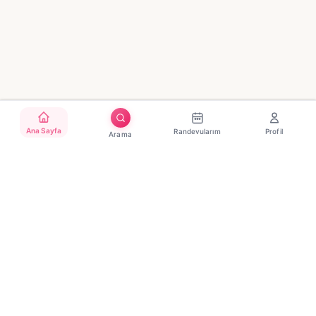
Ana Sayfa
Randevularım
Profil
Arama
Türkiye'nin güvenilir güzellik randevu platformu. Binlerce
salon, tek tıkla randevu.