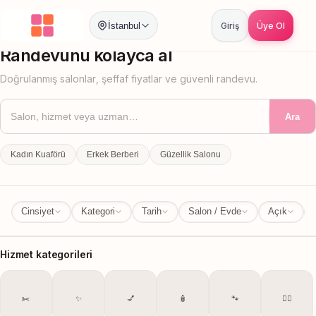
İstanbul
Giriş
Üye Ol
İstanbul
İl Değiştir
Randevunu kolayca al
Doğrulanmış salonlar, şeffaf fiyatlar ve güvenli randevu.
Ara
Kadın Kuaförü
Erkek Berberi
Güzellik Salonu
Cinsiyet
Kategori
Tarih
Salon / Evde
Açık
Hizmet kategorileri
✂️
✨
💅
🧴
🐾
💆‍♀️