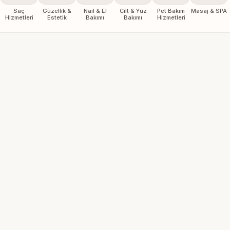
Saç
Güzellik &
Nail & El
Cilt & Yüz
Pet Bakım
Masaj & SPA
Hizmetleri
Estetik
Bakımı
Bakımı
Hizmetleri