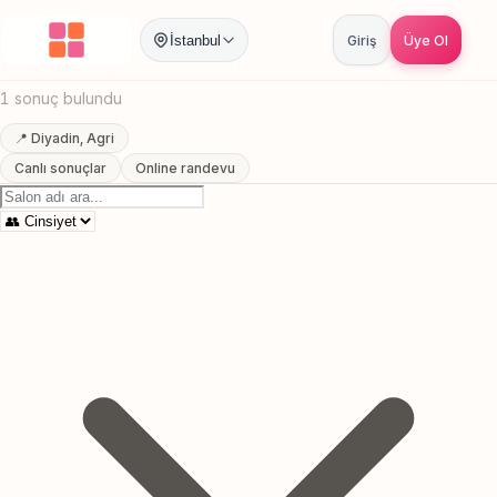
Anasayfa
/
Agri
/
Diyadin
/
Masaj Salonu
İstanbul
Giriş
Üye Ol
Diyadin, Agri Masaj Salonu
1 sonuç bulundu
📍 Diyadin, Agri
Canlı sonuçlar
Online randevu