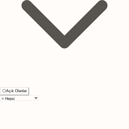
⚪
Açık Olanlar