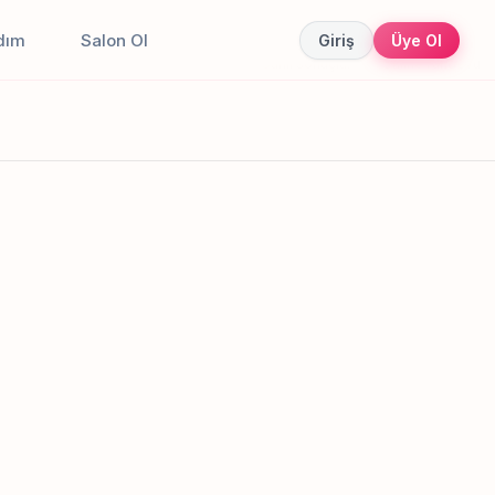
dım
Salon Ol
Giriş
Üye Ol
Canlı sonuçlar
Online randevu