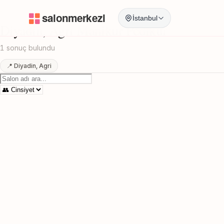
Anasayfa
/
Agri
/
Diyadin
/
Manikur Pedikur
İstanbul
Diyadin, Agri Manikur Pedikur
1 sonuç bulundu
📍 Diyadin, Agri