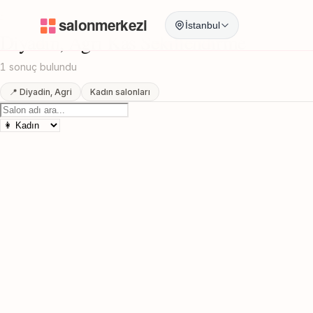
Anasayfa
/
Agri
/
Diyadin
/
Kas Sekillendirme
İstanbul
Diyadin, Agri Kas Sekillendirme
1 sonuç bulundu
📍 Diyadin, Agri
Kadın salonları