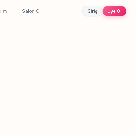
dım
Salon Ol
Giriş
Üye Ol
Canlı sonuçlar
Online randevu