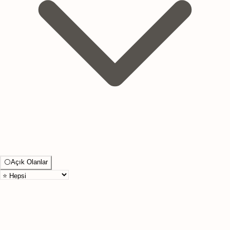
⚪
Açık Olanlar