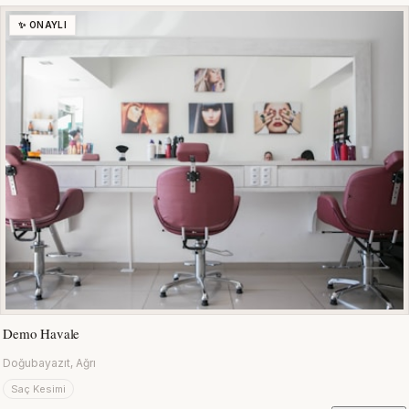
✨ ONAYLI
Demo Havale
Doğubayazıt, Ağrı
Saç Kesimi