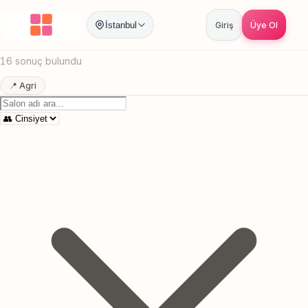
Anasayfa
/
Agri
/
Agda
İstanbul
Giriş
Üye Ol
Agri Agda
Canlı sonuçlar
Online randevu
16 sonuç bulundu
📍 Agri