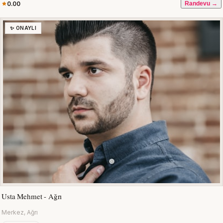
0.00
Randevu →
✨ ONAYLI
Usta Mehmet - Ağrı
Merkez, Ağrı