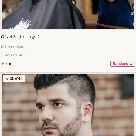
Güzel Saçlar - Ağrı 2
Merkez, Ağrı
Saç Kesimi
0.00
Randevu →
✨ ONAYLI