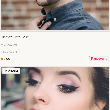
Fashion Hair - Ağrı
Merkez, Ağrı
Saç Kesimi
0.00
Randevu →
✨ ONAYLI