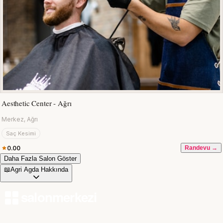
Aesthetic Center - Ağrı
Merkez, Ağrı
Saç Kesimi
0.00
Randevu →
Daha Fazla Salon Göster
📖
Agri Agda Hakkında