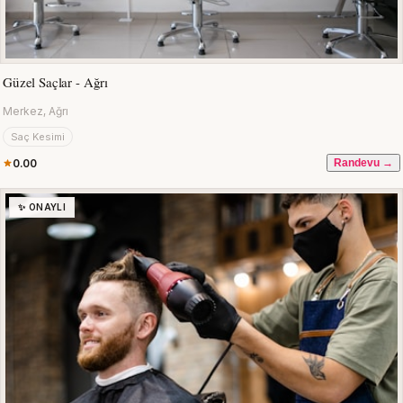
Güzel Saçlar - Ağrı
Merkez, Ağrı
Saç Kesimi
0.00
Randevu →
✨ ONAYLI