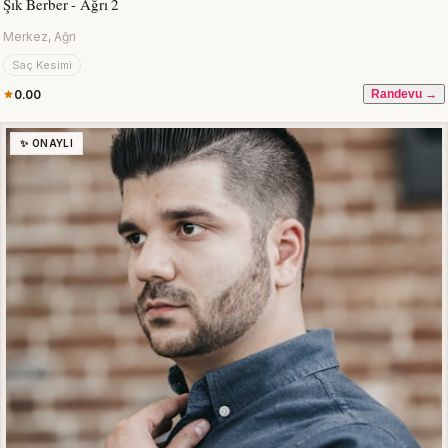
Şık Berber - Ağrı 2
Merkez, Ağrı
Saç Kesimi
0.00
Randevu →
✨ ONAYLI