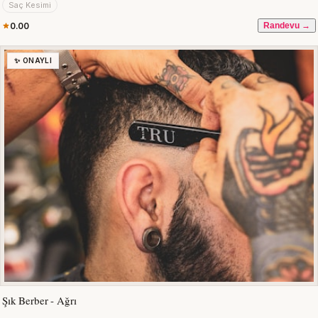
Saç Kesimi
0.00
Randevu →
✨ ONAYLI
Şık Berber - Ağrı