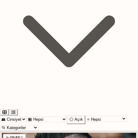
⚪ Açık
✨ ONAYLI