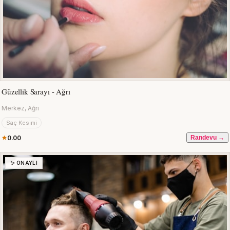
Güzellik Sarayı - Ağrı
Merkez, Ağrı
Saç Kesimi
0.00
Randevu →
✨ ONAYLI