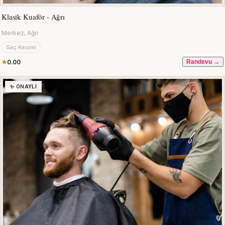
Klasik Kuaför - Ağrı
Merkez, Ağrı
Saç Kesimi
0.00
Randevu →
✨ ONAYLI