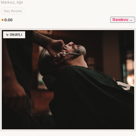
Merkez, Ağrı
Saç Kesimi
0.00
Randevu →
✨ ONAYLI