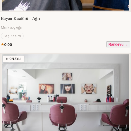
Bayan Kuaförü - Ağrı
Merkez, Ağrı
Saç Kesimi
0.00
Randevu →
✨ ONAYLI