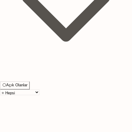
⚪
Açık Olanlar