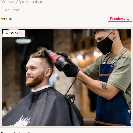
Merkez, Afyonkarahisar
Saç Kesimi
0.00
Randevu →
✨ ONAYLI