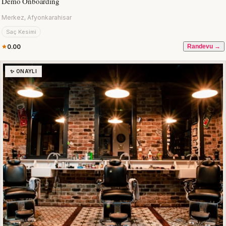
Demo Onboarding
Merkez, Afyonkarahisar
Saç Kesimi
0.00
Randevu →
✨ ONAYLI