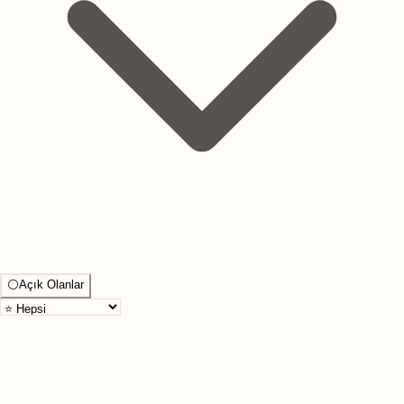
⚪
Açık Olanlar