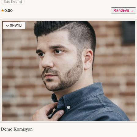
Saç Kesimi
0.00
Randevu →
✨ ONAYLI
Demo Komisyon