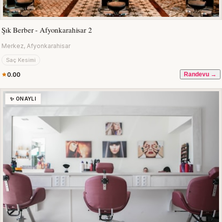
Şık Berber - Afyonkarahisar 2
Merkez, Afyonkarahisar
Saç Kesimi
0.00
Randevu →
✨ ONAYLI