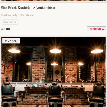
Elite Erkek Kuaförü - Afyonkarahisar
Merkez, Afyonkarahisar
Saç Kesimi
0.00
Randevu →
✨ ONAYLI