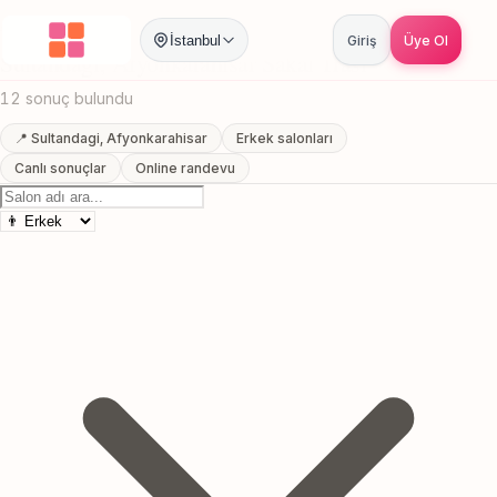
Anasayfa
/
Afyonkarahisar
/
Sultandagi
/
Sakal Trasi
İstanbul
Giriş
Üye Ol
Sultandagi, Afyonkarahisar Sakal Trasi
12 sonuç bulundu
📍 Sultandagi, Afyonkarahisar
Erkek salonları
Canlı sonuçlar
Online randevu