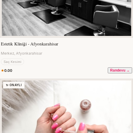
Estetik Kliniği - Afyonkarahisar
Merkez, Afyonkarahisar
Saç Kesimi
0.00
Randevu →
✨ ONAYLI