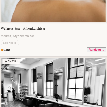
Wellness Spa - Afyonkarahisar
Merkez, Afyonkarahisar
Saç Kesimi
0.00
Randevu →
✨ ONAYLI