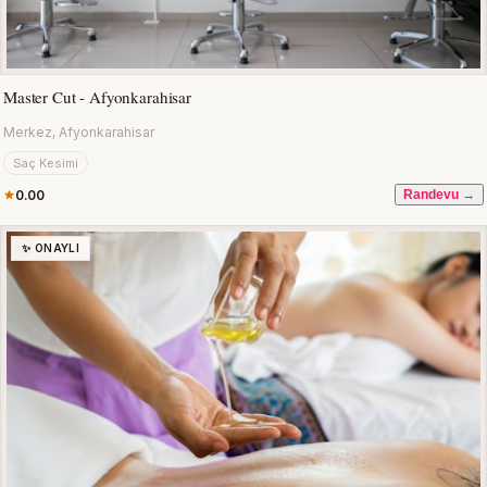
Master Cut - Afyonkarahisar
Merkez, Afyonkarahisar
Saç Kesimi
0.00
Randevu →
✨ ONAYLI