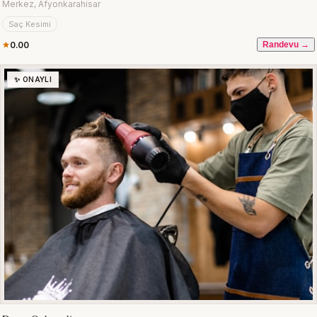
Merkez, Afyonkarahisar
Saç Kesimi
0.00
Randevu →
✨ ONAYLI