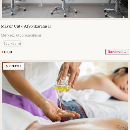
Master Cut - Afyonkarahisar
Merkez, Afyonkarahisar
Saç Kesimi
0.00
Randevu →
✨ ONAYLI