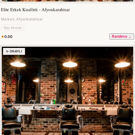
Elite Erkek Kuaförü - Afyonkarahisar
Merkez, Afyonkarahisar
Saç Kesimi
0.00
Randevu →
✨ ONAYLI