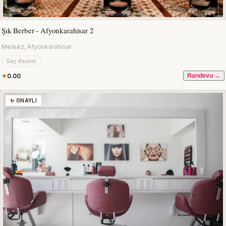
Şık Berber - Afyonkarahisar 2
Merkez, Afyonkarahisar
Saç Kesimi
0.00
Randevu →
✨ ONAYLI