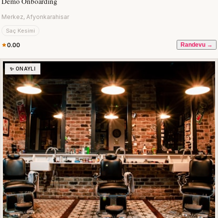
Demo Onboarding
Merkez, Afyonkarahisar
Saç Kesimi
0.00
Randevu →
✨ ONAYLI