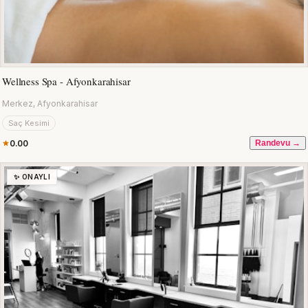
Wellness Spa - Afyonkarahisar
Merkez, Afyonkarahisar
Saç Kesimi
0.00
Randevu →
✨ ONAYLI