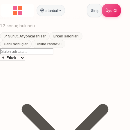
Anasayfa
/
Afyonkarahisar
/
Suhut
/
Sakal Trasi
İstanbul
Giriş
Üye Ol
Suhut, Afyonkarahisar Sakal Trasi
12 sonuç bulundu
📍 Suhut, Afyonkarahisar
Erkek salonları
Canlı sonuçlar
Online randevu