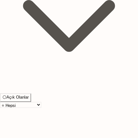
⚪
Açık Olanlar