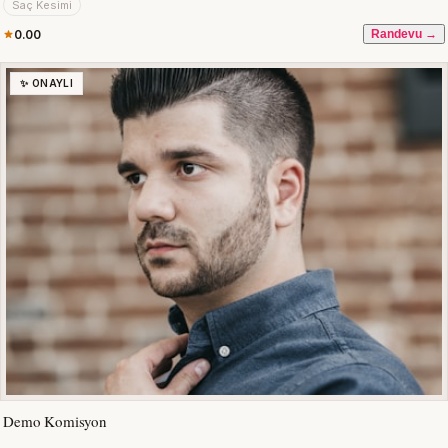
Saç Kesimi
0.00
Randevu →
✨ ONAYLI
Demo Komisyon