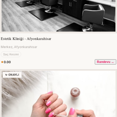
Estetik Kliniği - Afyonkarahisar
Merkez, Afyonkarahisar
Saç Kesimi
0.00
Randevu →
✨ ONAYLI