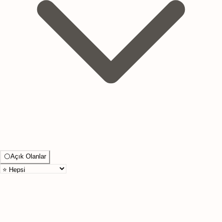
⚪
Açık Olanlar