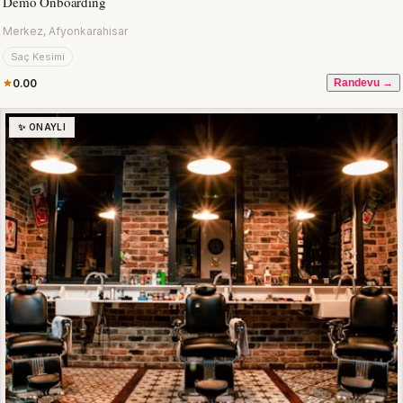
Demo Onboarding
Merkez, Afyonkarahisar
Saç Kesimi
0.00
Randevu →
✨ ONAYLI