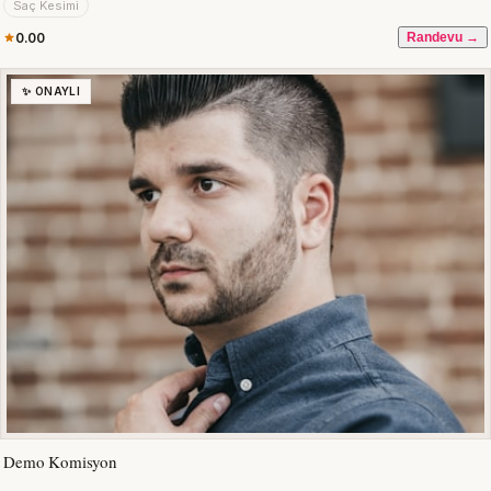
Saç Kesimi
0.00
Randevu →
✨ ONAYLI
Demo Komisyon