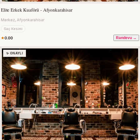
Elite Erkek Kuaförü - Afyonkarahisar
Merkez, Afyonkarahisar
Saç Kesimi
0.00
Randevu →
✨ ONAYLI