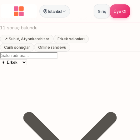
Anasayfa
/
Afyonkarahisar
/
Suhut
/
Sakal Sekillendirme
İstanbul
Giriş
Üye Ol
Suhut, Afyonkarahisar Sakal Sekillendirme
12 sonuç bulundu
📍 Suhut, Afyonkarahisar
Erkek salonları
Canlı sonuçlar
Online randevu