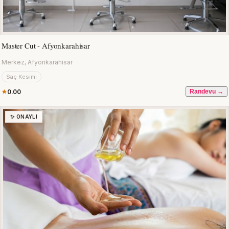
Master Cut - Afyonkarahisar
Merkez, Afyonkarahisar
Saç Kesimi
0.00
Randevu →
✨ ONAYLI