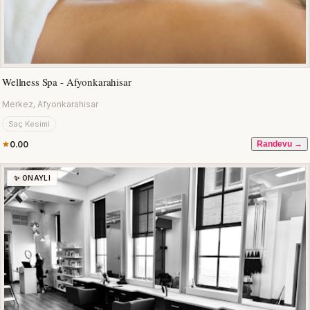
Wellness Spa - Afyonkarahisar
Merkez, Afyonkarahisar
Saç Kesimi
0.00
Randevu →
✨ ONAYLI