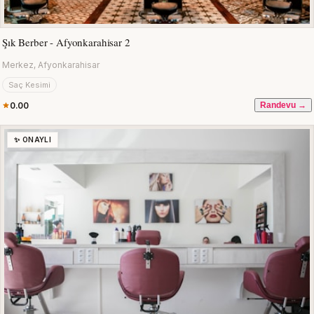
Şık Berber - Afyonkarahisar 2
Merkez, Afyonkarahisar
Saç Kesimi
0.00
Randevu →
✨ ONAYLI