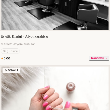
Estetik Kliniği - Afyonkarahisar
Merkez, Afyonkarahisar
Saç Kesimi
0.00
Randevu →
✨ ONAYLI