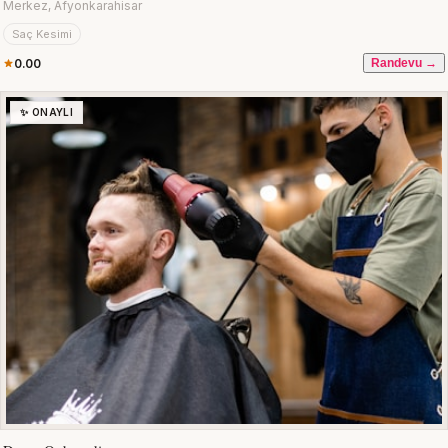
Merkez, Afyonkarahisar
Saç Kesimi
0.00
Randevu →
✨ ONAYLI