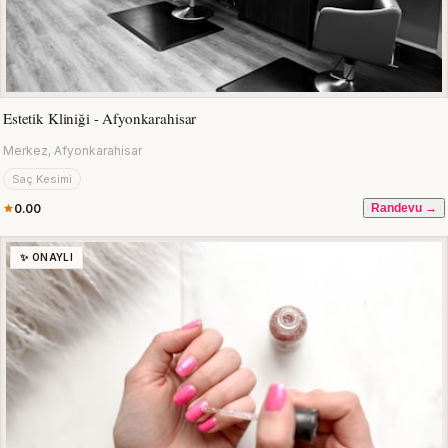
Estetik Kliniği - Afyonkarahisar
Merkez, Afyonkarahisar
Saç Kesimi
0.00
Randevu →
✨ ONAYLI