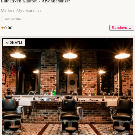
Elite Erkek Kuaförü - Afyonkarahisar
Merkez, Afyonkarahisar
Saç Kesimi
0.00
Randevu →
✨ ONAYLI