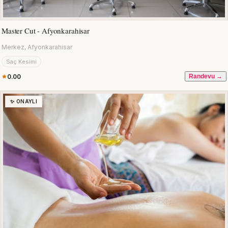
Master Cut - Afyonkarahisar
Merkez, Afyonkarahisar
Saç Kesimi
0.00
Randevu →
✨ ONAYLI