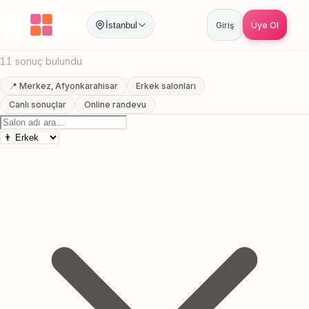
Anasayfa
/
Afyonkarahisar
/
Merkez
/
Sakal Trasi
İstanbul
Giriş
Üye Ol
Merkez, Afyonkarahisar Sakal Trasi
11 sonuç bulundu
📍 Merkez, Afyonkarahisar
Erkek salonları
Canlı sonuçlar
Online randevu