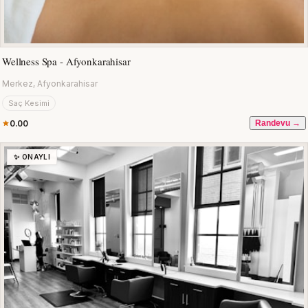
Wellness Spa - Afyonkarahisar
Merkez, Afyonkarahisar
Saç Kesimi
0.00
Randevu →
✨ ONAYLI