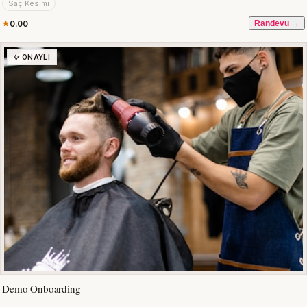
Saç Kesimi
0.00
Randevu →
✨ ONAYLI
Demo Onboarding