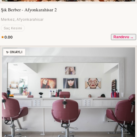
Şık Berber - Afyonkarahisar 2
Merkez, Afyonkarahisar
Saç Kesimi
0.00
Randevu →
✨ ONAYLI