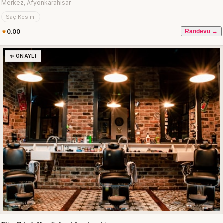
Merkez, Afyonkarahisar
Saç Kesimi
0.00
Randevu →
✨ ONAYLI