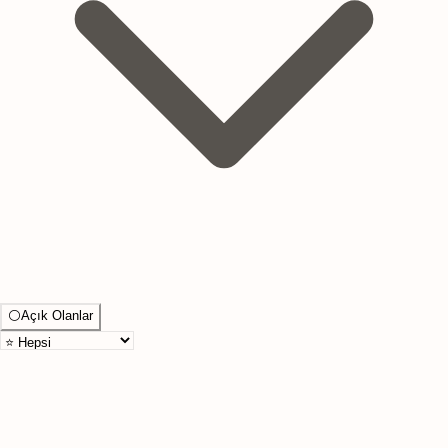
⚪
Açık Olanlar