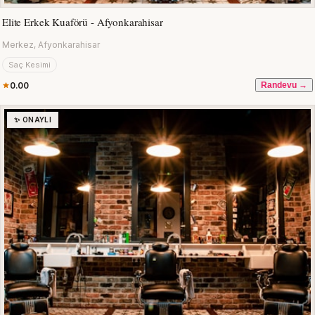
Elite Erkek Kuaförü - Afyonkarahisar
Merkez, Afyonkarahisar
Saç Kesimi
0.00
Randevu →
✨ ONAYLI