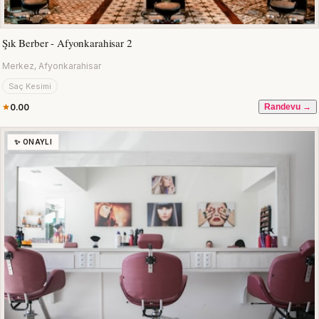
Şık Berber - Afyonkarahisar 2
Merkez, Afyonkarahisar
Saç Kesimi
0.00
Randevu →
✨ ONAYLI