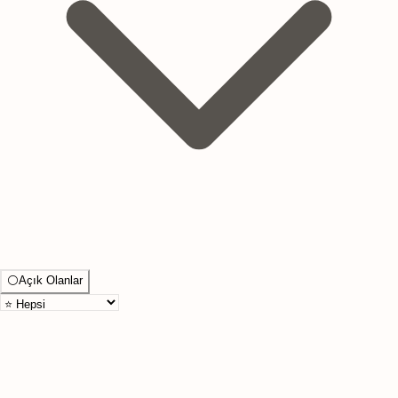
⚪
Açık Olanlar