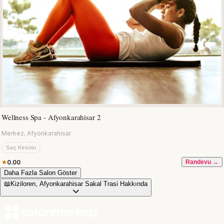
Wellness Spa - Afyonkarahisar 2
Merkez, Afyonkarahisar
Saç Kesimi
0.00
Randevu →
Daha Fazla Salon Göster
📖
Kiziloren, Afyonkarahisar Sakal Trasi Hakkında