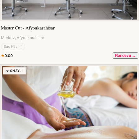
Master Cut - Afyonkarahisar
Merkez, Afyonkarahisar
Saç Kesimi
0.00
Randevu →
✨ ONAYLI