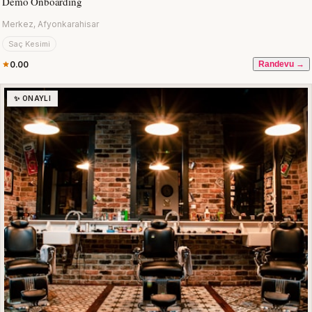
Demo Onboarding
Merkez, Afyonkarahisar
Saç Kesimi
0.00
Randevu →
✨ ONAYLI