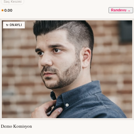
Saç Kesimi
0.00
Randevu →
✨ ONAYLI
Demo Komisyon