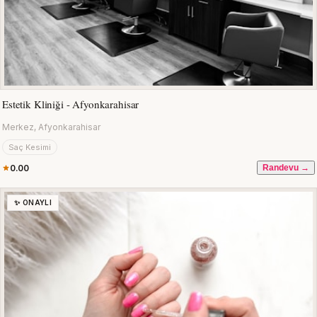
Estetik Kliniği - Afyonkarahisar
Merkez, Afyonkarahisar
Saç Kesimi
0.00
Randevu →
✨ ONAYLI