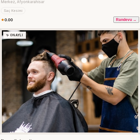
Merkez, Afyonkarahisar
Saç Kesimi
0.00
Randevu →
✨ ONAYLI