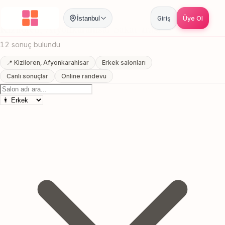
Anasayfa
/
Afyonkarahisar
/
Kiziloren
/
Sakal Trasi
İstanbul
Giriş
Üye Ol
Kiziloren, Afyonkarahisar Sakal Trasi
12 sonuç bulundu
📍 Kiziloren, Afyonkarahisar
Erkek salonları
Canlı sonuçlar
Online randevu