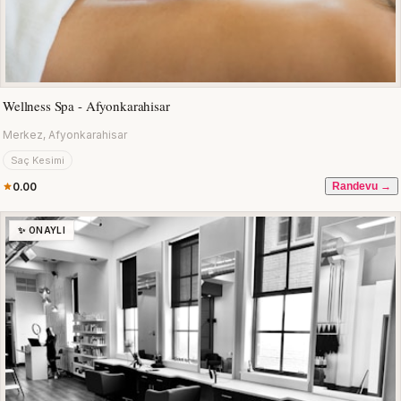
Wellness Spa - Afyonkarahisar
Merkez, Afyonkarahisar
Saç Kesimi
0.00
Randevu →
✨ ONAYLI