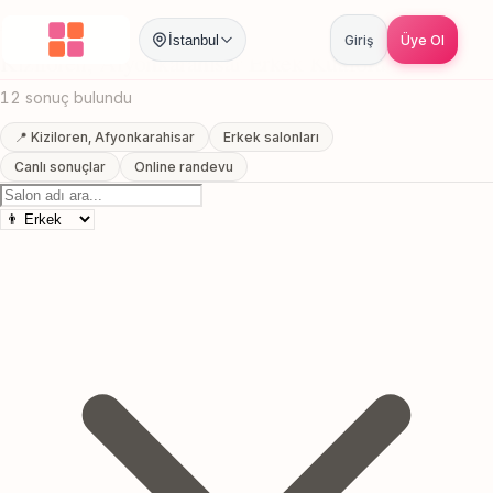
Anasayfa
/
Afyonkarahisar
/
Kiziloren
/
Erkek Kuaförü
İstanbul
Giriş
Üye Ol
Kiziloren, Afyonkarahisar Erkek Kuaförü
12 sonuç bulundu
📍 Kiziloren, Afyonkarahisar
Erkek salonları
Canlı sonuçlar
Online randevu