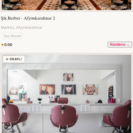
Şık Berber - Afyonkarahisar 2
Merkez, Afyonkarahisar
Saç Kesimi
0.00
Randevu →
✨ ONAYLI