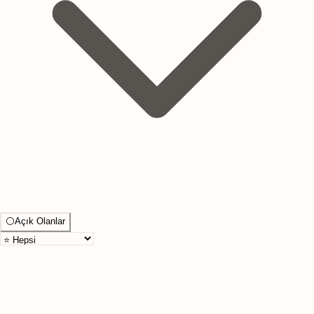
⚪
Açık Olanlar