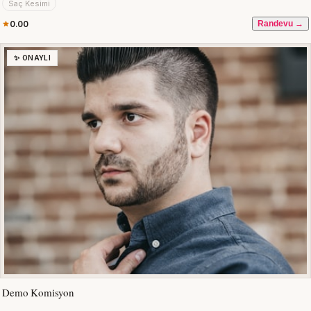
Saç Kesimi
0.00
Randevu →
✨ ONAYLI
Demo Komisyon