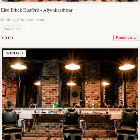
Elite Erkek Kuaförü - Afyonkarahisar
Merkez, Afyonkarahisar
Saç Kesimi
0.00
Randevu →
✨ ONAYLI