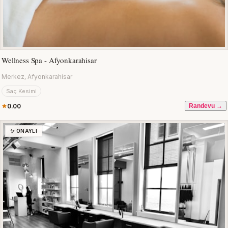
Wellness Spa - Afyonkarahisar
Merkez, Afyonkarahisar
Saç Kesimi
0.00
Randevu →
✨ ONAYLI