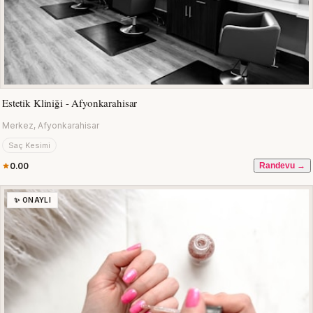
Estetik Kliniği - Afyonkarahisar
Merkez, Afyonkarahisar
Saç Kesimi
0.00
Randevu →
✨ ONAYLI