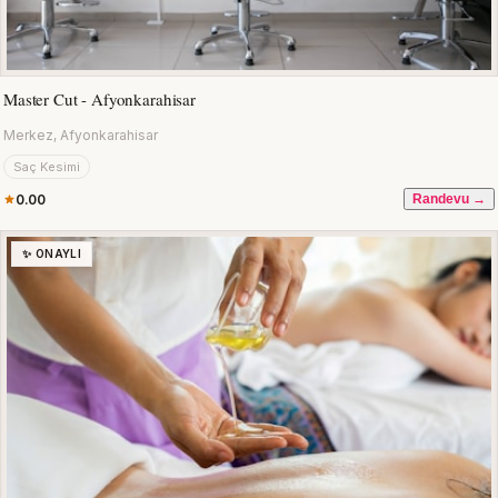
Master Cut - Afyonkarahisar
Merkez, Afyonkarahisar
Saç Kesimi
0.00
Randevu →
✨ ONAYLI