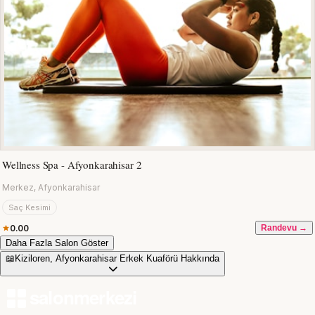
Wellness Spa - Afyonkarahisar 2
Merkez, Afyonkarahisar
Saç Kesimi
0.00
Randevu →
Daha Fazla Salon Göster
📖
Kiziloren, Afyonkarahisar Erkek Kuaförü Hakkında