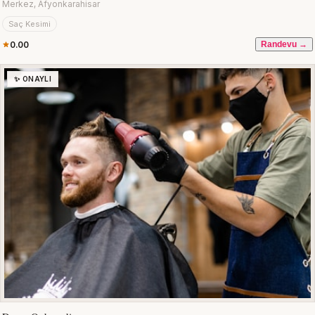
Merkez, Afyonkarahisar
Saç Kesimi
0.00
Randevu →
✨ ONAYLI