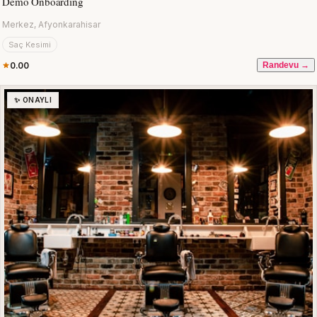
Demo Onboarding
Merkez, Afyonkarahisar
Saç Kesimi
0.00
Randevu →
✨ ONAYLI