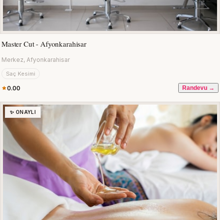
Master Cut - Afyonkarahisar
Merkez, Afyonkarahisar
Saç Kesimi
0.00
Randevu →
✨ ONAYLI