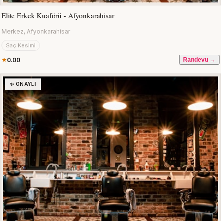
Elite Erkek Kuaförü - Afyonkarahisar
Merkez, Afyonkarahisar
Saç Kesimi
0.00
Randevu →
✨ ONAYLI