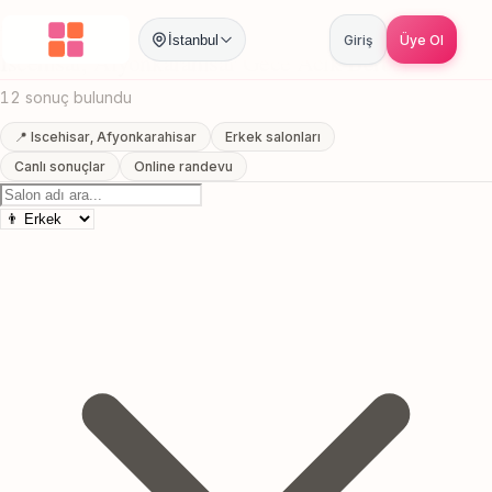
Anasayfa
/
Afyonkarahisar
/
Iscehisar
/
Gece Acik Berber
İstanbul
Giriş
Üye Ol
Iscehisar, Afyonkarahisar Gece Acik Berber
12 sonuç bulundu
📍 Iscehisar, Afyonkarahisar
Erkek salonları
Canlı sonuçlar
Online randevu