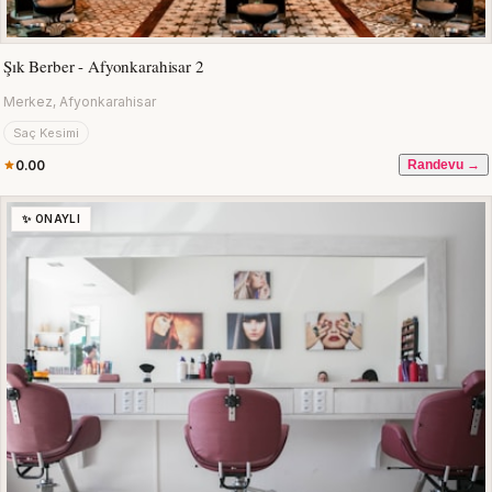
Şık Berber - Afyonkarahisar 2
Merkez, Afyonkarahisar
Saç Kesimi
0.00
Randevu →
✨ ONAYLI