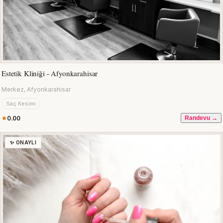
Estetik Kliniği - Afyonkarahisar
Merkez, Afyonkarahisar
Saç Kesimi
0.00
Randevu →
✨ ONAYLI