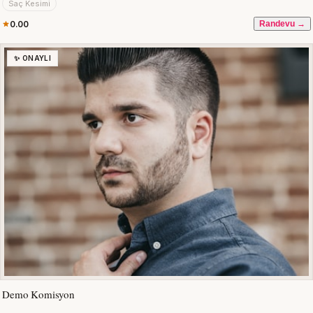
Saç Kesimi
0.00
Randevu →
✨ ONAYLI
Demo Komisyon