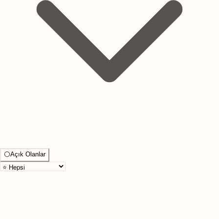
⚪
Açık Olanlar