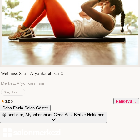
Wellness Spa - Afyonkarahisar 2
Merkez, Afyonkarahisar
Saç Kesimi
0.00
Randevu →
Daha Fazla Salon Göster
📖
Iscehisar, Afyonkarahisar Gece Acik Berber Hakkında