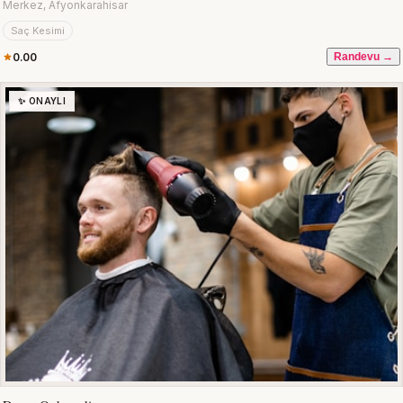
Merkez, Afyonkarahisar
Saç Kesimi
0.00
Randevu →
✨ ONAYLI