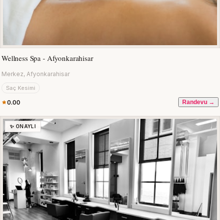
Wellness Spa - Afyonkarahisar
Merkez, Afyonkarahisar
Saç Kesimi
0.00
Randevu →
✨ ONAYLI