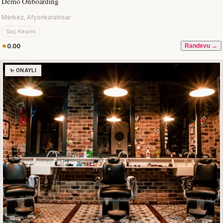
Demo Onboarding
Merkez, Afyonkarahisar
Saç Kesimi
0.00
Randevu →
✨ ONAYLI