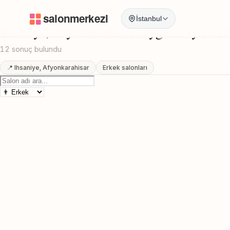
Anasayfa
/
Afyonkarahisar
/
Ihsaniye
/
Uygun Fiyatli Berber
İstanbul
Ihsaniye, Afyonkarahisar Uygun Fiyatli B
12 sonuç bulundu
📍 Ihsaniye, Afyonkarahisar
Erkek salonları