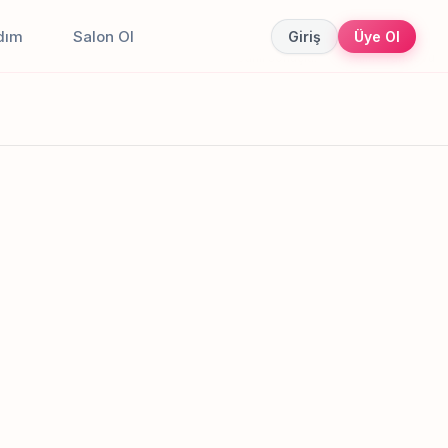
dım
Salon Ol
Giriş
Üye Ol
Canlı sonuçlar
Online randevu