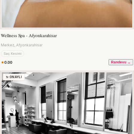
Wellness Spa - Afyonkarahisar
Merkez, Afyonkarahisar
Saç Kesimi
0.00
Randevu →
✨ ONAYLI