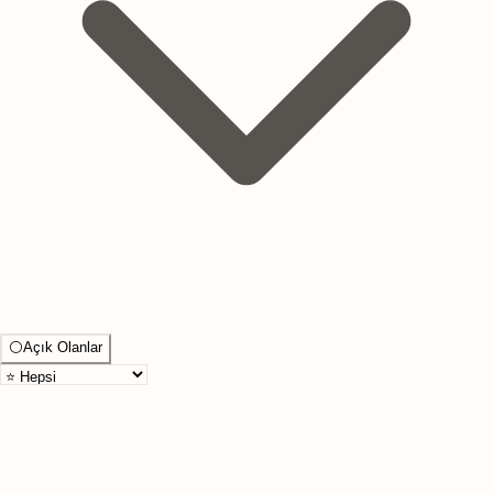
⚪
Açık Olanlar