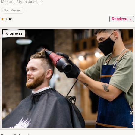
Merkez, Afyonkarahisar
Saç Kesimi
0.00
Randevu →
✨ ONAYLI