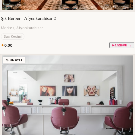
Şık Berber - Afyonkarahisar 2
Merkez, Afyonkarahisar
Saç Kesimi
0.00
Randevu →
✨ ONAYLI