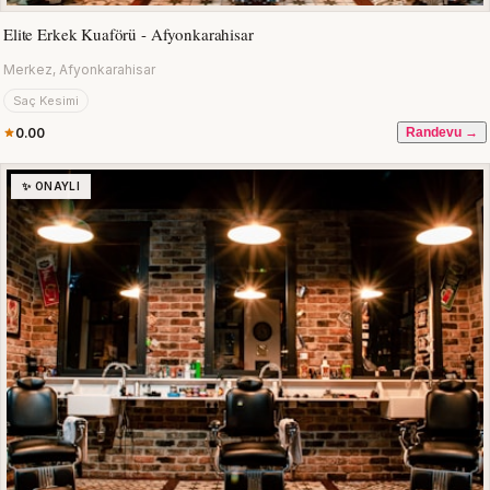
Elite Erkek Kuaförü - Afyonkarahisar
Merkez, Afyonkarahisar
Saç Kesimi
0.00
Randevu →
✨ ONAYLI