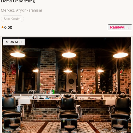
Demo Onboarding
Merkez, Afyonkarahisar
Saç Kesimi
0.00
Randevu →
✨ ONAYLI