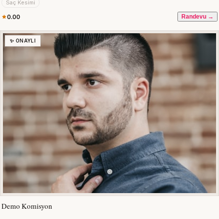
Saç Kesimi
0.00
Randevu →
✨ ONAYLI
Demo Komisyon