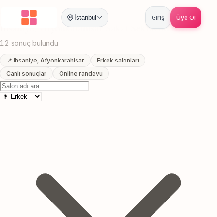
Anasayfa
/
Afyonkarahisar
/
Ihsaniye
/
Sakal Sekillendirme
İstanbul
Giriş
Üye Ol
Ihsaniye, Afyonkarahisar Sakal Sekillendirme
12 sonuç bulundu
📍 Ihsaniye, Afyonkarahisar
Erkek salonları
Canlı sonuçlar
Online randevu