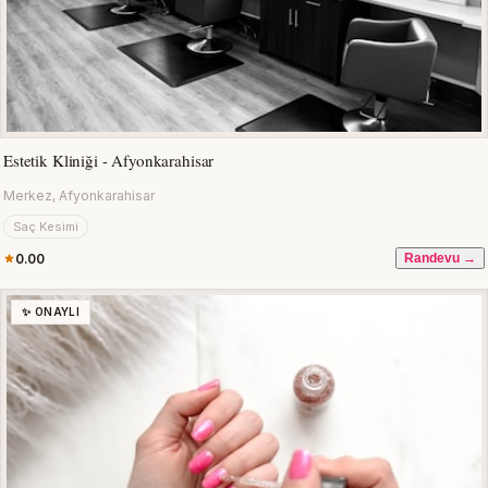
Estetik Kliniği - Afyonkarahisar
Merkez, Afyonkarahisar
Saç Kesimi
0.00
Randevu →
✨ ONAYLI