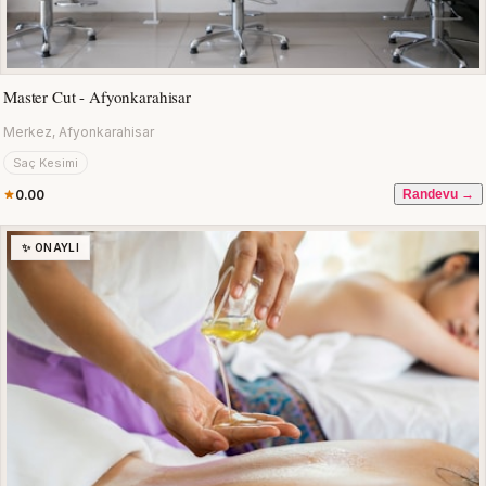
Master Cut - Afyonkarahisar
Merkez, Afyonkarahisar
Saç Kesimi
0.00
Randevu →
✨ ONAYLI