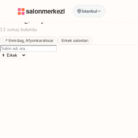
Anasayfa
/
Afyonkarahisar
/
Emirdag
/
Sakal Sekillendirme
İstanbul
Emirdag, Afyonkarahisar Sakal Sekillend
12 sonuç bulundu
📍 Emirdag, Afyonkarahisar
Erkek salonları