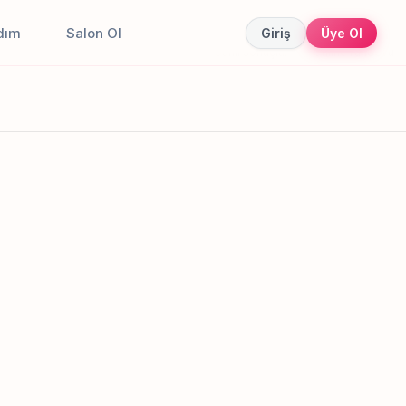
dım
Salon Ol
Giriş
Üye Ol
Canlı sonuçlar
Online randevu