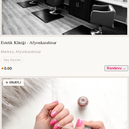
Estetik Kliniği - Afyonkarahisar
Merkez, Afyonkarahisar
Saç Kesimi
0.00
Randevu →
✨ ONAYLI