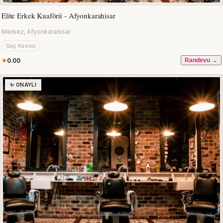
Elite Erkek Kuaförü - Afyonkarahisar
Merkez, Afyonkarahisar
Saç Kesimi
0.00
Randevu →
✨ ONAYLI