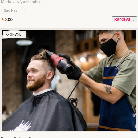
Merkez, Afyonkarahisar
Saç Kesimi
0.00
Randevu →
✨ ONAYLI