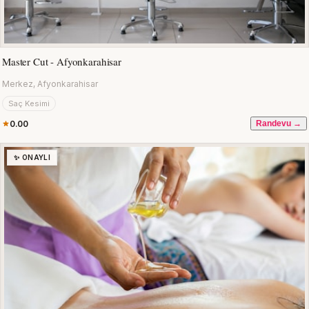
Master Cut - Afyonkarahisar
Merkez, Afyonkarahisar
Saç Kesimi
0.00
Randevu →
✨ ONAYLI