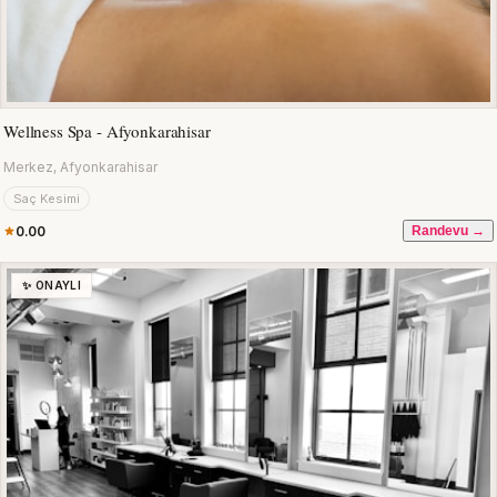
Wellness Spa - Afyonkarahisar
Merkez, Afyonkarahisar
Saç Kesimi
0.00
Randevu →
✨ ONAYLI