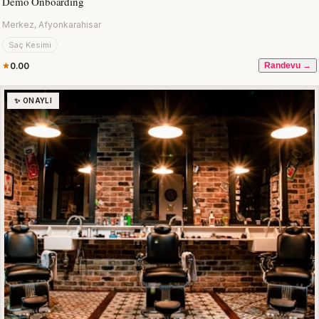
Demo Onboarding
Merkez, Afyonkarahisar
Saç Kesimi
0.00
Randevu →
✨ ONAYLI