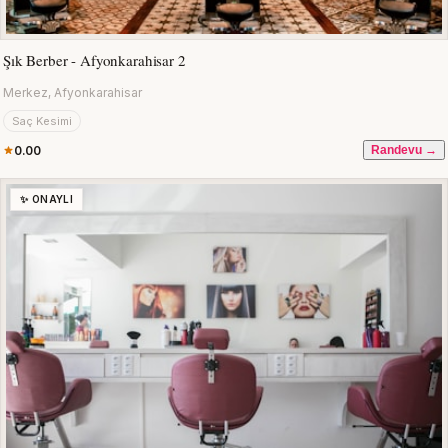
Şık Berber - Afyonkarahisar 2
Merkez, Afyonkarahisar
Saç Kesimi
0.00
Randevu →
✨ ONAYLI