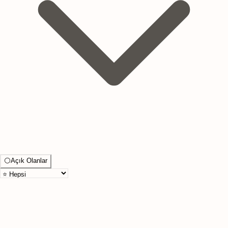
⚪
Açık Olanlar