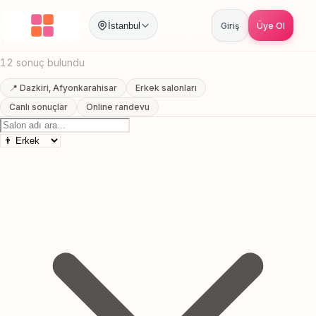
Anasayfa
/
Afyonkarahisar
/
Dazkiri
/
Uygun Fiyatli Berber
İstanbul
Giriş
Üye Ol
Dazkiri, Afyonkarahisar Uygun Fiyatli Berber
12 sonuç bulundu
📍 Dazkiri, Afyonkarahisar
Erkek salonları
Canlı sonuçlar
Online randevu