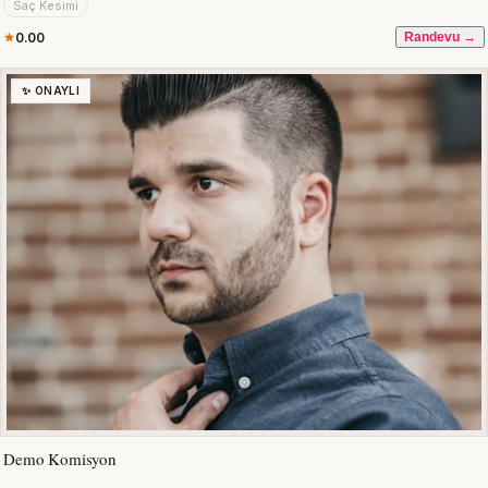
Saç Kesimi
0.00
Randevu →
✨ ONAYLI
Demo Komisyon