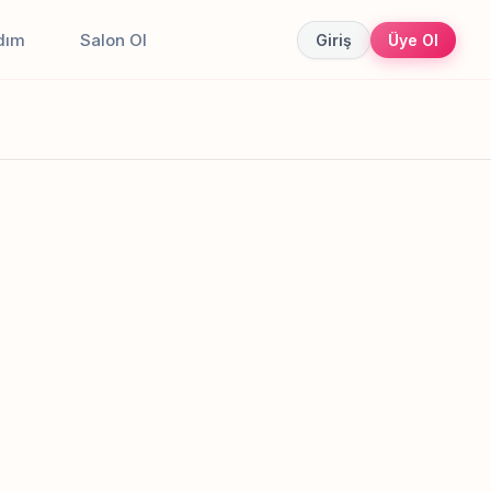
dım
Salon Ol
Giriş
Üye Ol
Canlı sonuçlar
Online randevu