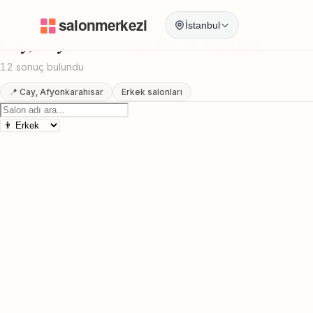
Anasayfa
/
Afyonkarahisar
/
Cay
/
Erkek Berberi
İstanbul
Cay, Afyonkarahisar Erkek Berberi
12 sonuç bulundu
📍 Cay, Afyonkarahisar
Erkek salonları