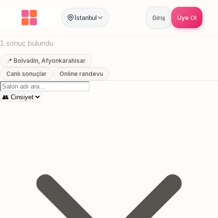
Anasayfa
/
Afyonkarahisar
/
Bolvadin
/
Hydrafacial
İstanbul
Giriş
Üye Ol
Bolvadin, Afyonkarahisar Hydrafacial
1 sonuç bulundu
📍 Bolvadin, Afyonkarahisar
Canlı sonuçlar
Online randevu