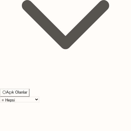
⚪
Açık Olanlar