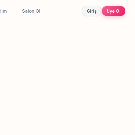
dım
Salon Ol
Giriş
Üye Ol
Canlı sonuçlar
Online randevu