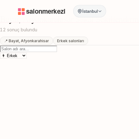
Anasayfa
/
Afyonkarahisar
/
Bayat
/
Sakal Sekillendirme
İstanbul
Bayat, Afyonkarahisar Sakal Sekillendirm
12 sonuç bulundu
📍 Bayat, Afyonkarahisar
Erkek salonları