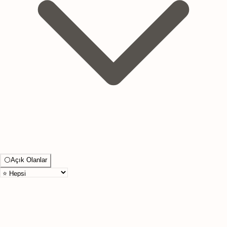
⚪
Açık Olanlar