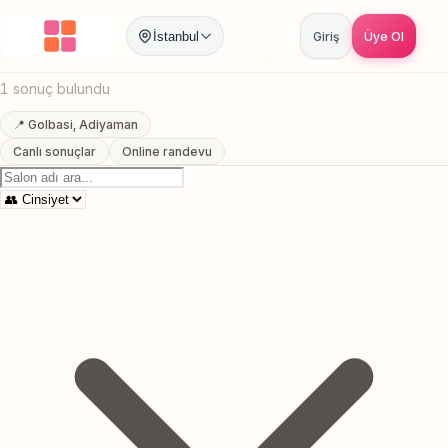
Anasayfa
/
Adiyaman
/
Golbasi
/
Uygun Fiyatli Kuafor
İstanbul
Giriş
Üye Ol
Golbasi, Adiyaman Uygun Fiyatli Kuafor
1 sonuç bulundu
📍 Golbasi, Adiyaman
Canlı sonuçlar
Online randevu