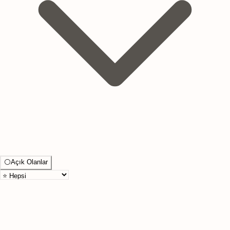
⚪
Açık Olanlar