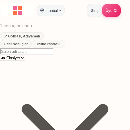
Anasayfa
/
Adiyaman
/
Golbasi
/
Tirnak Bakimi
İstanbul
Giriş
Üye Ol
Golbasi, Adiyaman Tirnak Bakimi
1 sonuç bulundu
📍 Golbasi, Adiyaman
Canlı sonuçlar
Online randevu