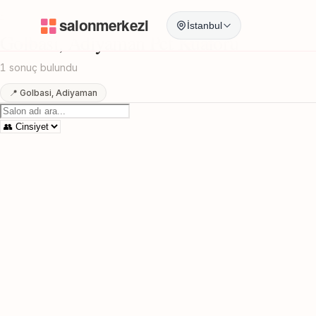
Anasayfa
/
Adiyaman
/
Golbasi
/
Pet Kuaforu
İstanbul
Golbasi, Adiyaman Pet Kuaforu
1 sonuç bulundu
📍 Golbasi, Adiyaman