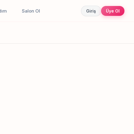
dım
Salon Ol
Giriş
Üye Ol
Canlı sonuçlar
Online randevu