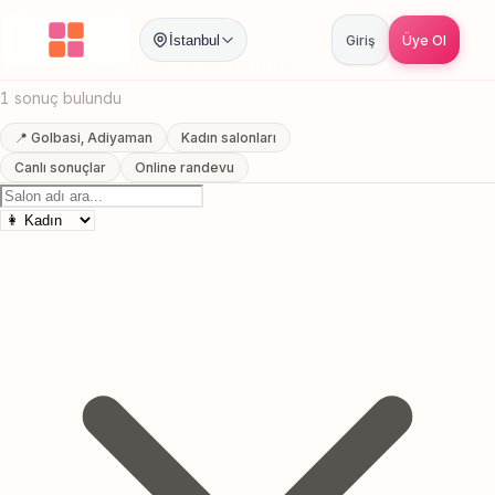
Anasayfa
/
Adiyaman
/
Golbasi
/
Kas Konturu
İstanbul
Giriş
Üye Ol
Golbasi, Adiyaman Kas Konturu
1 sonuç bulundu
📍 Golbasi, Adiyaman
Kadın salonları
Canlı sonuçlar
Online randevu