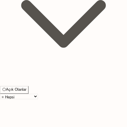
⚪
Açık Olanlar