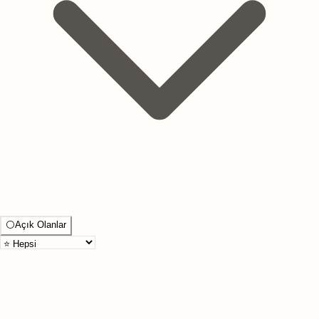
⚪
Açık Olanlar