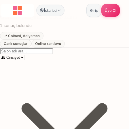
Anasayfa
/
Adiyaman
/
Golbasi
/
Cilt Bakımı
İstanbul
Giriş
Üye Ol
Golbasi, Adiyaman Cilt Bakımı
1 sonuç bulundu
📍 Golbasi, Adiyaman
Canlı sonuçlar
Online randevu