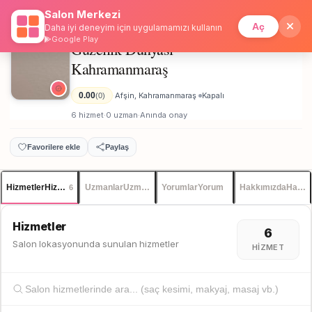
Salon Merkezi
Anasayfa
/
Kahramanmaraş
/
Güzellik Dünyası - Kahramanmaraş
İstanbul
Giriş
Üye Ol
Aç
Daha iyi deneyim için uygulamamızı kullanın
Google Play
Güzellik Dünyası -
Unisex
Kahramanmaraş
0.00
Afşin, Kahramanmaraş
Kapalı
(0)
·
·
6 hizmet
0 uzman
Anında onay
·
·
Favorilere ekle
Paylaş
Hizmetler
Hizmetler
Uzmanlar
Uzmanlar
Yorumlar
Yorum
Hakkımızda
Hakkı
6
Hizmetler
6
Salon lokasyonunda sunulan hizmetler
HIZMET