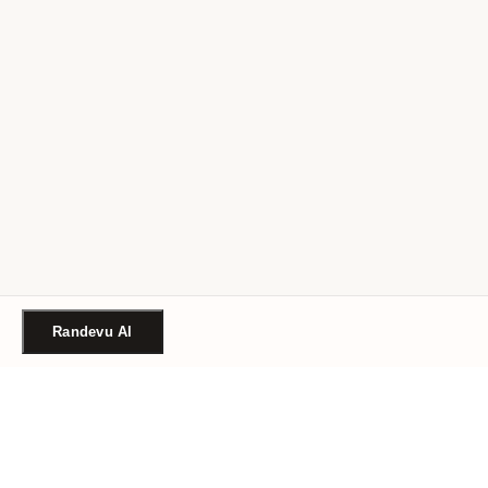
Randevu Al
Türkiye'nin güvenilir güzellik randevu platformu. Binlerce
salon, tek tıkla randevu.