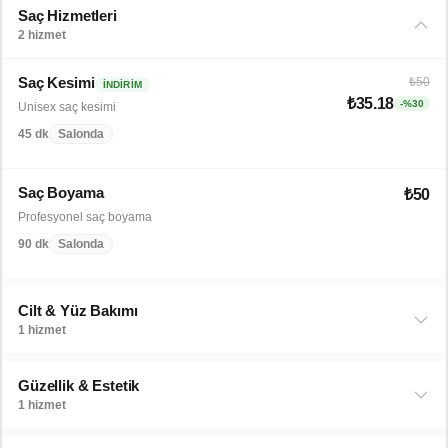
Saç Hizmetleri
2 hizmet
Saç Kesimi
₺50
İNDIRIM
₺35.18
-%30
Unisex saç kesimi
45 dk
Salonda
Saç Boyama
₺50
Profesyonel saç boyama
90 dk
Salonda
Cilt & Yüz Bakımı
1 hizmet
Güzellik & Estetik
1 hizmet