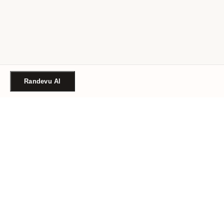
Randevu Al
Türkiye'nin güvenilir güzellik randevu platformu. Binlerce
salon, tek tıkla randevu.