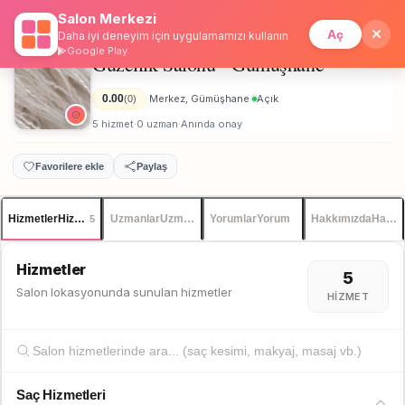
Salon Merkezi
Anasayfa
/
Gümüşhane
/
Güzellik Salonu - Gümüşhane
İstanbul
Giriş
Üye Ol
Aç
Daha iyi deneyim için uygulamamızı kullanın
Google Play
Güzellik Salonu - Gümüşhane
Kadın
0.00
Merkez, Gümüşhane
Açık
(0)
·
·
5 hizmet
0 uzman
Anında onay
·
·
Favorilere ekle
Paylaş
Hizmetler
Hizmetler
Uzmanlar
Uzmanlar
Yorumlar
Yorum
Hakkımızda
Hakkı
5
Hizmetler
5
Salon lokasyonunda sunulan hizmetler
HIZMET
Saç Hizmetleri