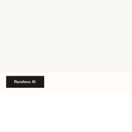
Randevu Al
Türkiye'nin güvenilir güzellik randevu platformu. Binlerce
salon, tek tıkla randevu.