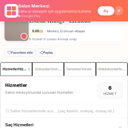
Salon Merkezi
Anasayfa
/
Erzincan
/
Estetik Kliniği - Erzincan
İstanbul
Giriş
Üye Ol
Aç
Daha iyi deneyim için uygulamamızı kullanın
Google Play
Estetik Kliniği - Erzincan
Unisex
0.00
Merkez, Erzincan
Kapalı
(0)
·
·
6 hizmet
0 uzman
Anında onay
·
·
Favorilere ekle
Paylaş
Hizmetler
Hizmetler
Uzmanlar
Uzmanlar
Yorumlar
Yorum
Hakkımızda
Hakkı
6
Hizmetler
6
Salon lokasyonunda sunulan hizmetler
HIZMET
Saç Hizmetleri