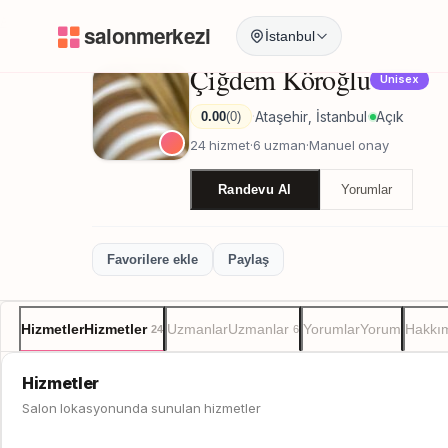
Anasayfa
/
İstanbul
/
Çiğdem Köroğlu
İstanbul
Çiğdem Köroğlu
Unisex
Ataşehir, İstanbul
Açık
0.00
(0)
·
·
24 hizmet
·
6 uzman
·
Manuel onay
Randevu Al
Yorumlar
Favorilere ekle
Paylaş
Hizmetler
Hizmetler
Uzmanlar
Uzmanlar
Yorumlar
Yorum
Hakkı
24
6
Hizmetler
Salon lokasyonunda sunulan hizmetler