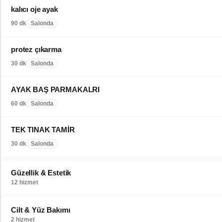
kalıcı oje ayak
90 dk
Salonda
protez çıkarma
30 dk
Salonda
AYAK BAŞ PARMAKALRI
60 dk
Salonda
TEK TINAK TAMİR
30 dk
Salonda
Güzellik & Estetik
12 hizmet
Cilt & Yüz Bakımı
2 hizmet