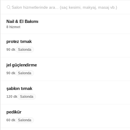
Nail & El Bakımı
8 hizmet
protez tırnak
90 dk
Salonda
jel güçlendirme
90 dk
Salonda
şablon tırnak
120 dk
Salonda
pedikür
60 dk
Salonda