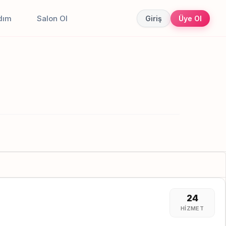
dım
Salon Ol
Giriş
Üye Ol
24
HIZMET