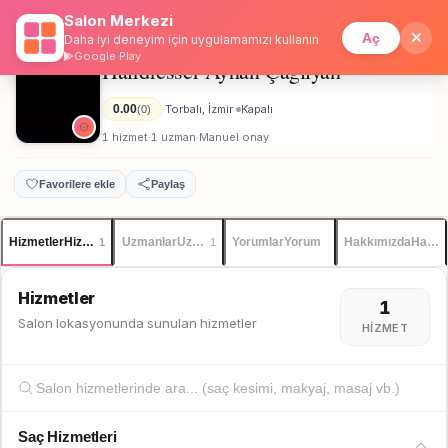
Salon Merkezi
Anasayfa
/
İzmir
/
Hairdresser Ayhan Çağlıyan
İstanbul
Giriş
Üye Ol
Aç
Daha iyi deneyim için uygulamamızı kullanın
Google Play
Hairdresser Ayhan Çağlıyan
Erkek
0.00
Torbalı, İzmir
Kapalı
(0)
·
·
1 hizmet
1 uzman
Manuel onay
·
·
Favorilere ekle
Paylaş
Hizmetler
Hizmetler
Uzmanlar
Uzmanlar
Yorumlar
Yorum
Hakkımızda
Hakkı
1
1
Hizmetler
1
Salon lokasyonunda sunulan hizmetler
HIZMET
Saç Hizmetleri