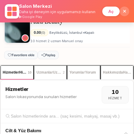
Salon Merkezi
Anasayfa
/
İstanbul
/
Aura Beauty
İstanbul
Giriş
Üye Ol
Aç
Daha iyi deneyim için uygulamamızı kullanın
Google Play
Aura Beauty
Kadın
0.00
Beylikdüzü, İstanbul
Kapalı
(0)
·
·
10 hizmet
2 uzman
Manuel onay
·
·
Favorilere ekle
Paylaş
Hizmetler
Hizmetler
Uzmanlar
Uzmanlar
Yorumlar
Yorum
Hakkımızda
Hakkı
10
2
Hizmetler
10
Salon lokasyonunda sunulan hizmetler
HIZMET
Cilt & Yüz Bakımı